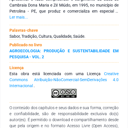
Cambraia Dona Maria e Zé Miúdo, em 1995, no município de
Petrolina - PE, que produz e comercializa em especial a
Cambraia, um alimento saboroso produzido de maneira
Ler mais...
simples, com a fécula de mandioca, rica em fonte de energia e
cálcio, e, que não possui glúten. Método: É um estudo de
Palavras-chave
caráter exploratório, bibliográfico e descritivo, com
Sabor, Tradição, Cultura, Qualidade, Saúde.
abordagem qualitativa. Resultados: Atualmente, trabalham
Publicado no livro
04 mulheres produzindo cambraias com sabor tradicional e
AGROECOLOGIA: PRODUÇÃO E SUSTENTABILIDADE EM
exótico, como alho, cebola, beterraba, couve-flor, orégano e
PESQUISA - VOL. 2
doce. Também são produzidos sequilhos doces. A produção
diária das iguarias é de aproximadamente 2.500 unidades.
Licença
São comercializadas na região, como também, em outros
Esta obra está licenciada com uma Licença
Creative
lugres do país. Conclusão: A cambraia é bastante popular na
Commons Atribuição-NãoComercial-SemDerivações 4.0
região Nordeste. Com um sabor inigualável e de fácil preparo,
Internacional
.
ela é versátil, podendo ser salgada, doce ou recheada,
agradando a todos os paladares.
O conteúdo dos capítulos e seus dados e sua forma, correção
e confiabilidade, são de responsabilidade exclusiva do(s)
autor(es). É permitido o download e compartilhamento desde
que pela origem e no formato Acesso Livre (Open Access),