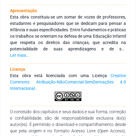
Apresentação
Esta obra constituiu-se um somar de vozes de professores,
estudantes e pesquisadores que se dedicam para pensar a
infância e suas especificidades. Entre fundamentos e práticas
os trabalhos se orientam na defesa de uma Educação Infantil
que respeita os direitos das crianças, que acredita na
potencialidade de suas aprendizagens e de seu
desenvolvimento. Tem como objetivo integrar pesquisas
Ler mais...
interinstitucionais nacionais e internacionais para fomentar
uma concepção de criança que é capaz de ocupar ativamente
Licença
seu espaço na escola da infância e na vida. A escola, a
Esta obra está licenciada com uma Licença
Creative
cultura, os professores, são elementos fundamentais para o
Commons Atribuição-NãoComercial-SemDerivações 4.0
desenvolvimento das crianças em suas máximas
Internacional
.
possibilidades. Com este olhar, agradecemos aos autores
pelo empenho, disponibilidade e dedicação para o
desenvolvimento e conclusão dessa obra. Esperamos
O conteúdo dos capítulos e seus dados e sua forma, correção
também que esta obra contribua para estudantes,
e confiabilidade, são de responsabilidade exclusiva do(s)
professores e demais interessados pela temática. As crianças
autor(es). É permitido o download e compartilhamento desde
merecem!
que pela origem e no formato Acesso Livre (Open Access),