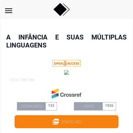
menu
A INFÂNCIA E SUAS MÚLTIPLAS
LINGUAGENS
CODE: 356-534
133
1926
DOWNLOADS
VIEWS
DOWNLOAD