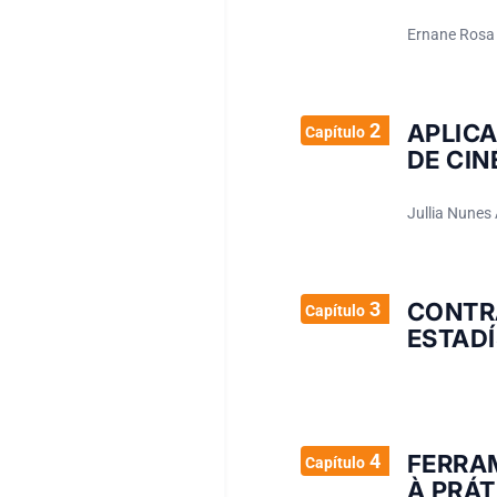
Ernane Rosa
2
APLIC
Capítulo
DE CIN
Jullia Nunes 
3
CONTR
Capítulo
ESTADÍ
4
FERRA
Capítulo
À PRÁ