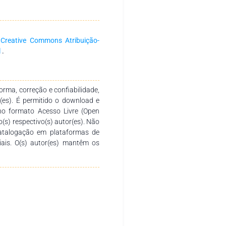
s nacionais e internacionais com
 fomentar a formação continuada
a produção e socialização de
. Agradecemos aos autores pelo
a
Creative Commons Atribuição-
o desenvolvimento e conclusão
l
.
sirva de instrumento didático-
 diversos níveis de ensino em
tica.
rma, correção e confiabilidade,
r(es). É permitido o download e
no formato Acesso Livre (Open
o(s) respectivo(s) autor(es). Não
catalogação em plataformas de
ciais. O(s) autor(es) mantêm os