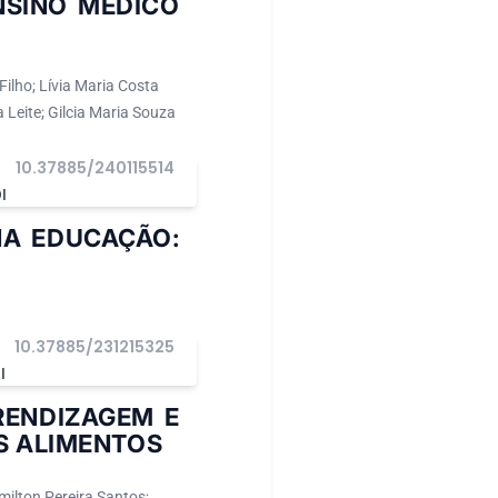
NSINO MÉDICO
ilho; Lívia Maria Costa
Leite; Gilcia Maria Souza
10.37885/240115514
I
NA EDUCAÇÃO:
10.37885/231215325
I
ENDIZAGEM E
S ALIMENTOS
ilton Pereira Santos;