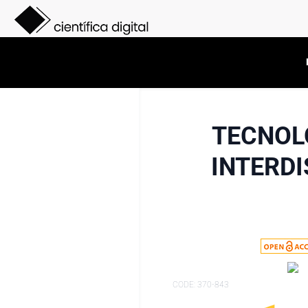
TECNOL
INTERD
CODE: 370-843