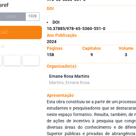
DOI
1028
VIEWS
DOI
10.37885/978-65-5360-551-0
LOAD
Ano Publicação
2024
LHE
Páginas
Capítulos
Volume
158
9
3
Organizador(a):
Ernane Rosa Martins
Martins, Ernane Rosa
Apresentação
Esta obra constituiu-se a partir de um processo
estudantes e pesquisadores que se destacara
neste espaço formativo. Resulta, também, de m
de ações de incentivo à pesquisa que cong
diversas áreas do conhecimento e de difere
Superior públicas e privadas de abrangência