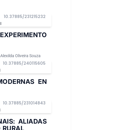
10.37885/231215232
I
EXPERIMENTO
 Alexilda Oliveira Souza
10.37885/240115605
I
MODERNAS EN
10.37885/231014843
I
AIS: ALIADAS
O RURAL