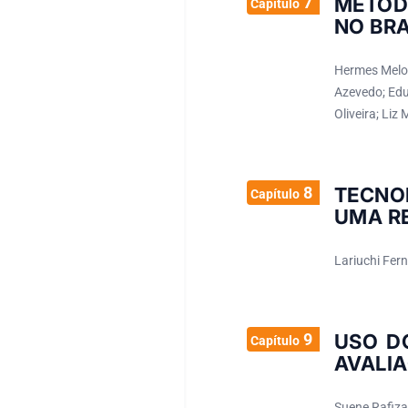
7
METOD
Capítulo
NO BRA
Hermes Melo 
Azevedo; Edu
Oliveira; Liz 
8
TECNO
Capítulo
UMA R
Lariuchi Fer
9
USO D
Capítulo
AVALIA
Suene Rafiza