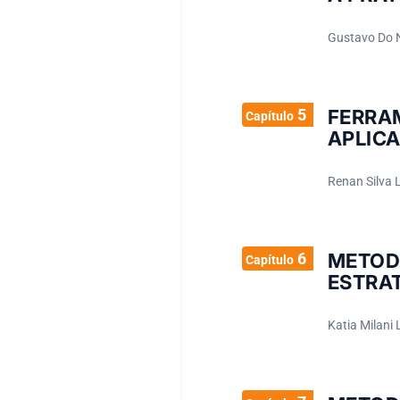
Gustavo Do N
5
FERR
Capítulo
APLIC
Renan Silva 
6
METOD
Capítulo
ESTRA
Katia Milani 