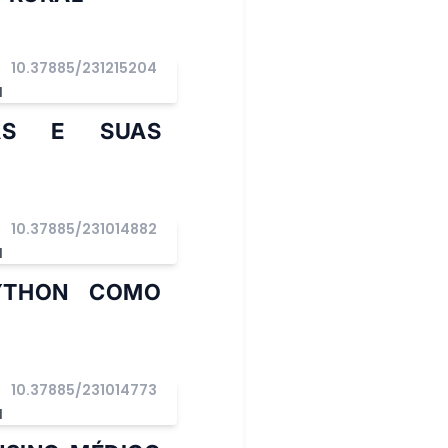
10.37885/231215204
I
NAS E SUAS
10.37885/231014882
I
PYTHON COMO
10.37885/231014773
I