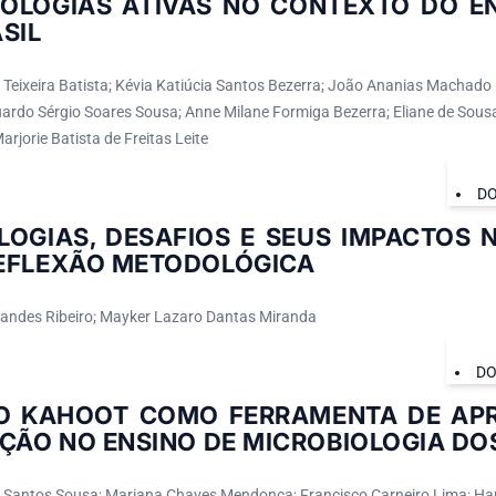
OLOGIAS ATIVAS NO CONTEXTO DO E
SIL
Teixeira Batista; Kévia Katiúcia Santos Bezerra; João Ananias Machado F
ardo Sérgio Soares Sousa; Anne Milane Formiga Bezerra; Eliane de Sousa 
Marjorie Batista de Freitas Leite
DO
LOGIAS, DESAFIOS E SEUS IMPACTOS 
EFLEXÃO METODOLÓGICA
nandes Ribeiro; Mayker Lazaro Dantas Miranda
DO
O KAHOOT COMO FERRAMENTA DE APR
ÇÃO NO ENSINO DE MICROBIOLOGIA DO
 Santos Sousa; Mariana Chaves Mendonça; Francisco Carneiro Lima; Ham