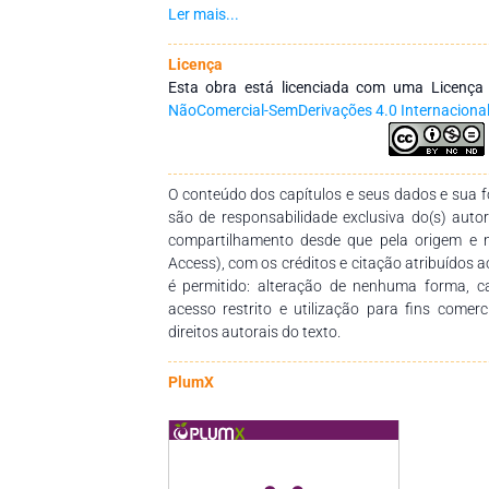
como objetivo integrar ações interinstitucionai
Ler mais...
redes de pesquisa que tenham a finalidade de
dos profissionais da educação, por meio d
Licença
conhecimentos das diversas áreas do Saberes
Esta obra está licenciada com uma Licenç
empenho, disponibilidade e dedicação para 
NãoComercial-SemDerivações 4.0 Internaciona
dessa obra. Esperamos também que esta obra 
pedagógico para estudantes, professores dos
seus trabalhos e demais interessados pela temá
O conteúdo dos capítulos e seus dados e sua fo
são de responsabilidade exclusiva do(s) auto
compartilhamento desde que pela origem e 
Access), com os créditos e citação atribuídos a
é permitido: alteração de nenhuma forma, 
acesso restrito e utilização para fins comer
direitos autorais do texto.
PlumX