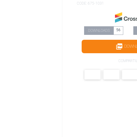
CODE: 675-1031
56
DOWNLOADS
DOWN
COMPARTI