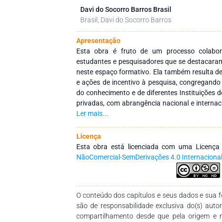
Davi do Socorro Barros Brasil
Brasil, Davi do Socorro Barros
Apresentação
Esta obra é fruto de um processo colabora
estudantes e pesquisadores que se destacara
neste espaço formativo. Ela também resulta de
e ações de incentivo à pesquisa, congregando 
do conhecimento e de diferentes Instituições d
privadas, com abrangência nacional e internaci
obra é integrar ações interinstitucionais, tanto
Ler mais...
com redes de pesquisa dedicadas a foment
profissionais da educação. Isso é reali
Licença
disseminação de conhecimentos em várias áre
Esta obra está licenciada com uma Licenç
gratidão aos autores pelo empenho, dis
NãoComercial-SemDerivações 4.0 Internaciona
desenvolvimento e conclusão desta obra. E
instrumento didático-pedagógico valioso pa
todos os níveis de ensino, e demais interessado
O conteúdo dos capítulos e seus dados e sua fo
são de responsabilidade exclusiva do(s) auto
compartilhamento desde que pela origem e 