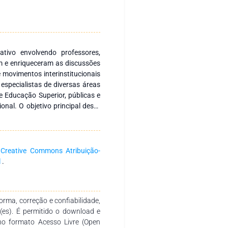
tivo envolvendo professores,
m e enriqueceram as discussões
 movimentos interinstitucionais
especialistas de diversas áreas
e Educação Superior, públicas e
onal. O objetivo principal desta
 nacionais quanto internacionais,
ar a formação continuada de
zado por meio da produção e
as do saber. Expressamos nossa
a
Creative Commons Atribuição-
ponibilidade e dedicação no
l
.
speramos que ela se torne um
ra estudantes, professores de
s na temática.
rma, correção e confiabilidade,
r(es). É permitido o download e
no formato Acesso Livre (Open