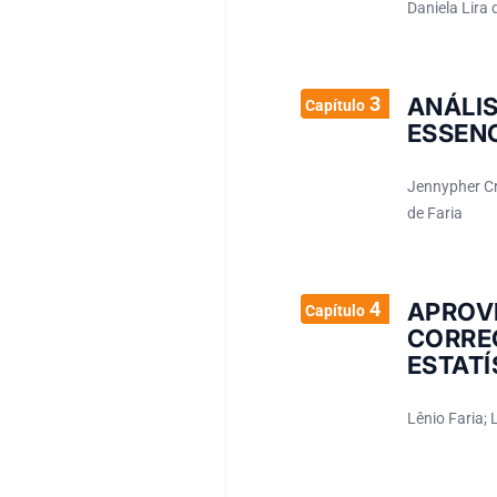
Daniela Lira 
3
ANÁLI
Capítulo
ESSEN
Jennypher Cri
de Faria
4
APROV
Capítulo
CORR
ESTATÍ
Lênio Faria; 