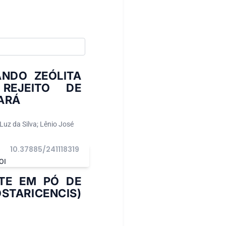
ANDO ZEÓLITA
REJEITO DE
ARÁ
Luz da Silva; Lênio José
10.37885/241118319
OI
TE EM PÓ DE
ARICENCIS)