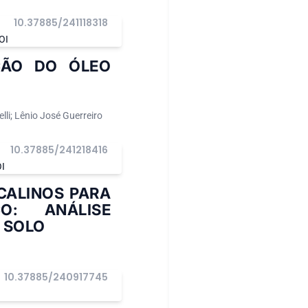
10.37885/241118318
OI
ÇÃO DO ÓLEO
lli; Lênio José Guerreiro
10.37885/241218416
I
CALINOS PARA
O: ANÁLISE
 SOLO
10.37885/240917745