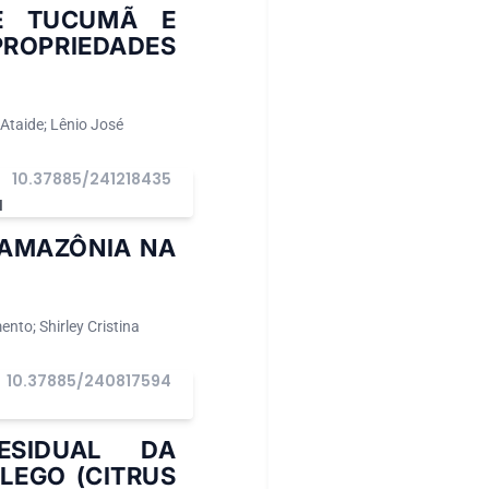
DE TUCUMÃ E
ROPRIEDADES
 Ataide; Lênio José
10.37885/241218435
I
 AMAZÔNIA NA
nto; Shirley Cristina
10.37885/240817594
ESIDUAL DA
LEGO (CITRUS