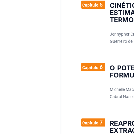
5
CINÉT
Capítulo
ESTIM
TERMO
Jennypher Cri
Guerreiro de 
6
O POT
Capítulo
FORMU
Michelle Mac
Cabral Nasci
7
REAP
Capítulo
EXTRA