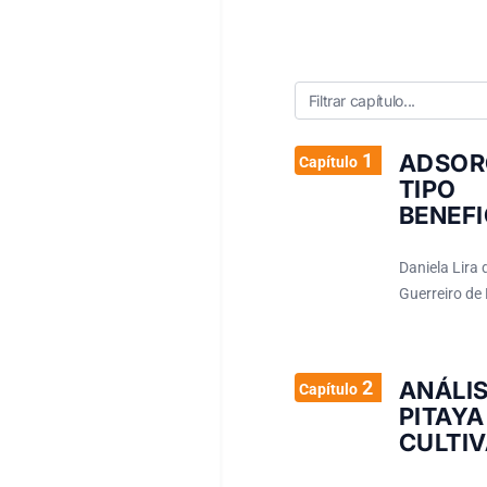
1
ADSOR
Capítulo
TIPO
BENEF
Daniela Lira 
Guerreiro de 
2
ANÁLI
Capítulo
PITA
CULTI