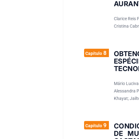
AURANT
Clarice Reis 
Cristina Cabr
8
OBTEN
Capítulo
ESPÉC
TECNO
Mário Luciva
Alessandra P
Khayat; Jail
9
CONDI
Capítulo
DE MU