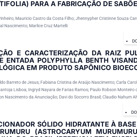
IFOLIA) PARA A FABRICAÇÃO DE SABÕ
Pinheiro; Mauricio Castro da Costa Filho; Jhennypher Cristinne Souza Carn
al Nascimento; Marlice Cruz Martelli
DO
ÇÃO E CARACTERIZAÇÃO DA RAIZ PU
IE ENTADA POLYPHYLLA BENTH VISAN
LÓGICA EM PRODUTO SAPÔNICO BIOEC
ldo Barreto de Jesus; Fabiana Cristina de Araújo Nascimento; Carla Carol
antoja Lisboa; Ingryd Nayara de Farias Ramos; Paulo Robson Monteiro 
ton Nascimento da Anunciação; Davi do Socorro Brasil; Claudio Nahum Al
DO
CIONADOR SÓLIDO HIDRATANTE À BASE
RUMURU (ASTROCARYUM MURUMURU