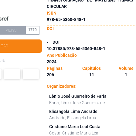
CIRCULAR
ISBN
978-65-5360-848-1
DOI
1770
VIEWS
DOI
LOAD
10.37885/978-65-5360-848-1
Ano Publicação
LHE
2024
Páginas
Capítulos
Volume
206
11
1
Organizadores:
Lênio José Guerreiro de Faria
Faria, Lênio José Guerreiro de
Elisangela Lima Andrade
Andrade, Elisangela Lima
Cristiane Maria Leal Costa
Costa, Cristiane Maria Leal