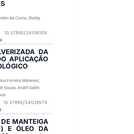
ES
eiro da Costa; Shirley
10.37885/241118308
I
LVERIZADA DA
DO APLICAÇÃO
OLÓGICO
ina Ferreira Meneses;
de Sousa; André Salim
ves
10.37885/241218579
I
 DE MANTEIGA
) E ÓLEO DA