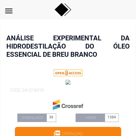
menu
ANÁLISE EXPERIMENTAL DA
HIDRODESTILAÇÃO DO ÓLEO
ESSENCIAL DE BREU BRANCO
CODE: 241218416
36
1384
DOWNLOADS
VIEWS
DOWNLOAD