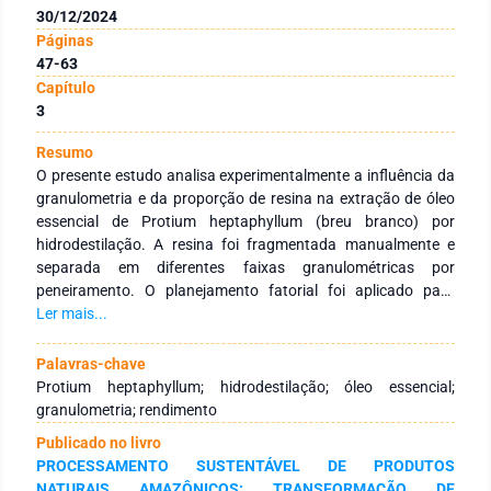
30/12/2024
Páginas
47-63
Capítulo
3
Resumo
O presente estudo analisa experimentalmente a influência da
granulometria e da proporção de resina na extração de óleo
essencial de Protium heptaphyllum (breu branco) por
hidrodestilação. A resina foi fragmentada manualmente e
separada em diferentes faixas granulométricas por
peneiramento. O planejamento fatorial foi aplicado para
avaliar a relação entre a granulometria (28 e 100 mesh) e a
Ler mais...
proporção de resina/água (1:25 e 1:50), resultando em oito
ensaios experimentais. O óleo essencial extraído foi
Palavras-chave
caracterizado quanto à massa específica, com valor obtido
Protium heptaphyllum; hidrodestilação; óleo essencial;
de 0,8390 g/cm³, e analisado por ressonância magnética
granulometria; rendimento
nuclear (RMN H¹) para identificar os principais constituintes
Publicado no livro
químicos. Os resultados mostraram que a proporção resina/
PROCESSAMENTO SUSTENTÁVEL DE PRODUTOS
água teve maior influência no rendimento da extração, com o
NATURAIS AMAZÔNICOS: TRANSFORMAÇÃO DE