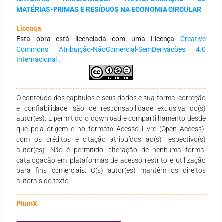
maior rendimento (3,35%) obtido na proporção de 1:50 e
MATÉRIAS-PRIMAS E RESÍDUOS NA ECONOMIA CIRCULAR
granulometria de 100 mesh. O RMN H¹ revelou a presença de
monoterpenos e sesquiterpenos, confirmando a consistência
Licença
do óleo extraído com compostos esperados para o breu
Esta obra está licenciada com uma Licença
Creative
branco. Comparado a valores da literatura, o rendimento e a
Commons Atribuição-NãoComercial-SemDerivações 4.0
massa específica estão de acordo com outros estudos de
Internacional
.
resinas do gênero Protium. O estudo contribui para otimizar o
processo de extração e caracterização do óleo essencial,
importante para suas aplicações biotecnológicas.
O conteúdo dos capítulos e seus dados e sua forma, correção
e confiabilidade, são de responsabilidade exclusiva do(s)
autor(es). É permitido o download e compartilhamento desde
que pela origem e no formato Acesso Livre (Open Access),
com os créditos e citação atribuídos ao(s) respectivo(s)
autor(es). Não é permitido: alteração de nenhuma forma,
catalogação em plataformas de acesso restrito e utilização
para fins comerciais. O(s) autor(es) mantêm os direitos
autorais do texto.
PlumX