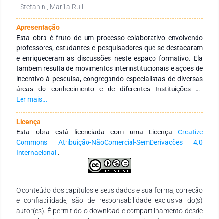
Stefanini, Marília Rulli
Apresentação
Esta obra é fruto de um processo colaborativo envolvendo
professores, estudantes e pesquisadores que se destacaram
e enriqueceram as discussões neste espaço formativo. Ela
também resulta de movimentos interinstitucionais e ações de
incentivo à pesquisa, congregando especialistas de diversas
áreas do conhecimento e de diferentes Instituições de
Educação Superior, públicas e privadas, com abrangência
Ler mais...
nacional e internacional. O objetivo principal desta obra é
integrar ações interinstitucionais, tanto nacionais quanto
Licença
internacionais, com redes de pesquisa dedicadas a fomentar
Esta obra está licenciada com uma Licença
Creative
a formação continuada de profissionais da educação. Isso é
Commons Atribuição-NãoComercial-SemDerivações 4.0
realizado por meio da produção e disseminação de
Internacional
.
conhecimentos em várias áreas do saber. Expressamos
nossa gratidão aos autores pelo empenho, disponibilidade e
dedicação no desenvolvimento e conclusão desta obra.
O conteúdo dos capítulos e seus dados e sua forma, correção
Esperamos que ela se torne um instrumento didático-
e confiabilidade, são de responsabilidade exclusiva do(s)
pedagógico valioso para estudantes, professores de todos os
autor(es). É permitido o download e compartilhamento desde
níveis de ensino, e demais interessados na temática.