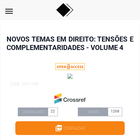
menu
NOVOS TEMAS EM DIREITO: TENSÕES E
COMPLEMENTARIDADES - VOLUME 4
CODE: 576-1150
22
1268
DOWNLOADS
VIEWS
DOWNLOAD