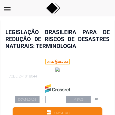
menu
LEGISLAÇÃO BRASILEIRA PARA DE
REDUÇÃO DE RISCOS DE DESASTRES
NATURAIS: TERMINOLOGIA
CODE: 241018044
3
818
DOWNLOADS
VIEWS
DOWNLOAD