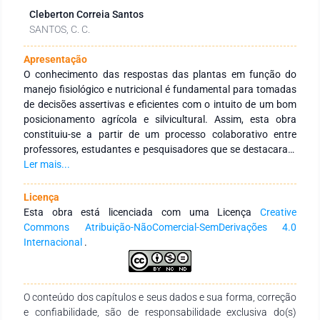
Cleberton Correia Santos
SANTOS, C. C.
Apresentação
O conhecimento das respostas das plantas em função do
manejo fisiológico e nutricional é fundamental para tomadas
de decisões assertivas e eficientes com o intuito de um bom
posicionamento agrícola e silvicultural. Assim, esta obra
constituiu-se a partir de um processo colaborativo entre
professores, estudantes e pesquisadores que se destacaram
e qualificaram as discussões abordando trabalhos nas
Ler mais...
temáticas de fungos micorrízicos em plantas hortícolas,
atividades e experiências do grupo de estudos em
Licença
ecofisiologia de plantas, modelos empíricos de crescimento e
Esta obra está licenciada com uma Licença
Creative
produtividade de milho com doses de nitrogênio, análise do
Commons Atribuição-NãoComercial-SemDerivações 4.0
mercado de fertilizantes no Brasil, avanços no sistema
Internacional
.
produtivo da mangueira fora de época, cultivo de coentro em
diferentes sistemas hidropônicos e abordagens práticas para
o manejo fisiológico e nutricional de canaviais. Essas
O conteúdo dos capítulos e seus dados e sua forma, correção
informações poderão subsidiar adoção de práticas no campo
e confiabilidade, são de responsabilidade exclusiva do(s)
baseando no manejo fisiológico e nutricional para