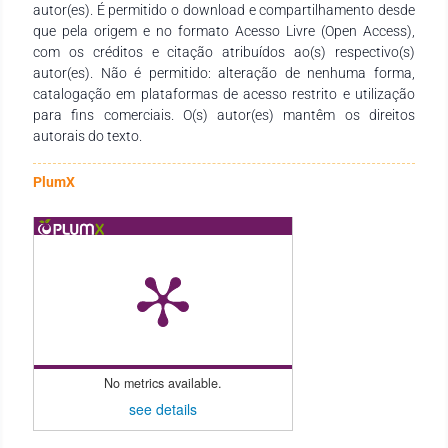
autor(es). É permitido o download e compartilhamento desde
implantação de pomares comerciais, recuperação de
que pela origem e no formato Acesso Livre (Open Access),
ambientes degradados, sistemas agroflorestais e sistemas
com os créditos e citação atribuídos ao(s) respectivo(s)
agrícolas sustentáveis. Agradecemos aos autores pelo
autor(es). Não é permitido: alteração de nenhuma forma,
empenho, disponibilidade e dedicação para o
catalogação em plataformas de acesso restrito e utilização
desenvolvimento e conclusão dessa obra. Esperamos
para fins comerciais. O(s) autor(es) mantêm os direitos
também que esta obra sirva de instrumento didático-
autorais do texto.
pedagógico para estudantes de graduação e pós-graduação,
professores dos diversos níveis de ensino, pesquisadores,
produtores rurais e instituições públicas e privadas de
PlumX
assistência técnica e extensão rural em seus trabalhos e
demais interessados pela temática. Boa leitura!!!
No metrics available.
see details