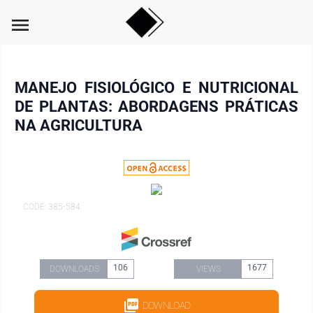
menu
MANEJO FISIOLÓGICO E NUTRICIONAL
DE PLANTAS: ABORDAGENS PRÁTICAS
NA AGRICULTURA
CODE: 385-584
106
1677
DOWNLOADS
VIEWS
DOWNLOAD