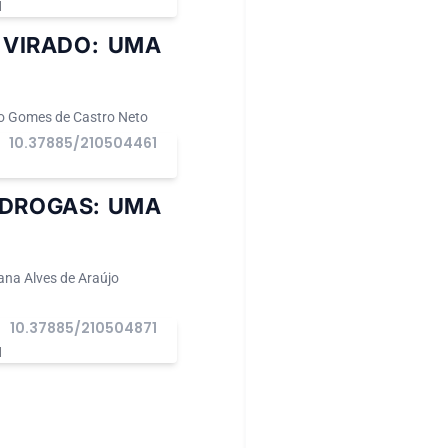
I
 VIRADO: UMA
io Gomes de Castro Neto
10.37885/210504461
I
 DROGAS: UMA
ana Alves de Araújo
10.37885/210504871
I