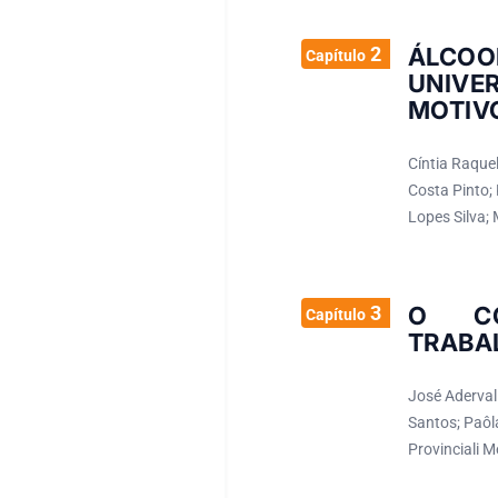
2
ÁLCO
Capítulo
UNIVER
MOTIV
Cíntia Raquel
Costa Pinto;
Lopes Silva;
3
O CO
Capítulo
TRABA
José Aderval
Santos; Paôl
Provinciali 