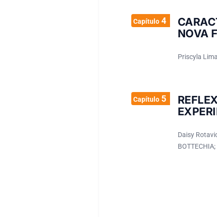
4
CARAC
Capítulo
NOVA 
Priscyla Lim
5
REFLE
Capítulo
EXPERI
Daisy Rotavi
BOTTECHIA; 