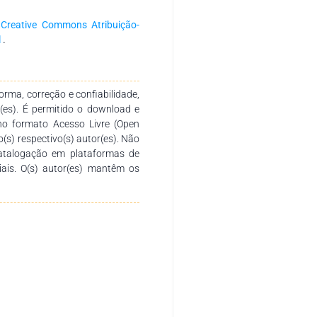
onsumo de drogas capazes de
a
Creative Commons Atribuição-
l
.
rma, correção e confiabilidade,
r(es). É permitido o download e
no formato Acesso Livre (Open
o(s) respectivo(s) autor(es). Não
catalogação em plataformas de
ciais. O(s) autor(es) mantêm os