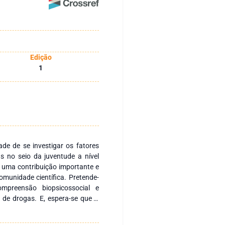
Edição
1
ade de se investigar os fatores
 no seio da juventude a nível
o uma contribuição importante e
omunidade científica. Pretende-
mpreensão biopsicossocial e
 de drogas. E, espera-se que o
l de aquisição, desafios sociais,