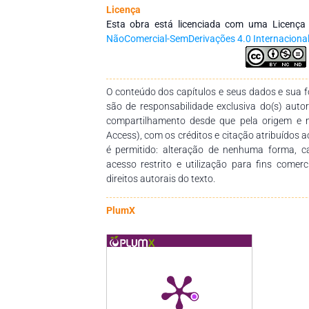
meios de prevenção, legislação sobre o c
Licença
promover uma reflexão interdisciplinares.
Esta obra está licenciada com uma Licenç
NãoComercial-SemDerivações 4.0 Internaciona
O conteúdo dos capítulos e seus dados e sua fo
são de responsabilidade exclusiva do(s) auto
compartilhamento desde que pela origem e 
Access), com os créditos e citação atribuídos a
é permitido: alteração de nenhuma forma, 
acesso restrito e utilização para fins comer
direitos autorais do texto.
PlumX