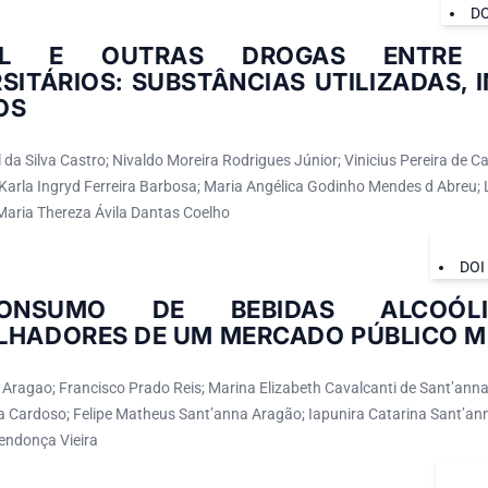
DO
OL E OUTRAS DROGAS ENTRE 
SITÁRIOS: SUBSTÂNCIAS UTILIZADAS, 
OS
 da Silva Castro; Nivaldo Moreira Rodrigues Júnior; Vinicius Pereira de Ca
 Karla Ingryd Ferreira Barbosa; Maria Angélica Godinho Mendes d Abreu;
 Maria Thereza Ávila Dantas Coelho
DOI
NSUMO DE BEBIDAS ALCOÓLI
LHADORES DE UM MERCADO PÚBLICO M
 Aragao; Francisco Prado Reis; Marina Elizabeth Cavalcanti de Sant’ann
a Cardoso; Felipe Matheus Sant’anna Aragão; Iapunira Catarina Sant’an
Mendonça Vieira