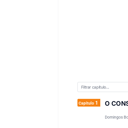
1
O CON
Capítulo
Domingos B