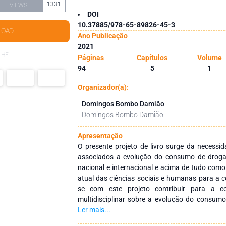
1331
VIEWS
DOI
10.37885/978-65-89826-45-3
LOAD
Ano Publicação
2021
LHE
Páginas
Capítulos
Volume
94
5
1
Organizador(a):
Domingos Bombo Damião
Domingos Bombo Damião
Apresentação
O presente projeto de livro surge da necessid
associados a evolução do consumo de drogas
nacional e internacional e acima de tudo com
atual das ciências sociais e humanas para a c
se com este projeto contribuir para a co
multidisciplinar sobre a evolução do consumo
mesmo aborde sobre assuntos tais como: a relação entre juventude e drogas,
Ler mais...
fatores associados a evolução, frequência, loca