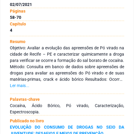
02/07/2021
Páginas
58-70
Capítulo
4
Resumo
Objetivo: Avaliar a evolução das apreensões de Pó virado na
cidade de Recife – PE e caracterizar quimicamente a droga
para verificar se ocorre a formação do sal borato de cocaína.
Método: Consulta em banco de dados sobre apreensões de
drogas para avaliar as apreensões do Pó virado e de suas
matérias-primas, crack e ácido bórico Resultados: Ocorreu
um aumento das apreensões de Pó virado na cidade de Recife
Ler mais...
no período de 2009 a 2013. Existem várias proporções de
crack e ácido bórico que podem ser utilizadas para produzir o
Palavras-chave
Pó virado e as análises espectroscópicas indicam a formação
Cocaína, Ácido Bórico, Pó virado, Caracterização,
do sal borato de cocaína. Conclusão: O Pó virado é uma nova
Espectroscopia.
forma de apresentação da cocaína resultante da adição do
Publicado no livro
ácido bórico ao crack, formando o borato de cocaína. É
EVOLUÇÃO DO CONSUMO DE DROGAS NO SEIO DA
produzida principalmente por usuários em situação de rua
JUVENTUDE: DESAFIOS E MEIOS DE PREVENÇÃO