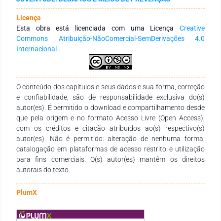
como forma de aliviar a fissura pelo uso de crack e como
forma de tentar evitar abordagens policiais violentas.
Licença
Esta obra está licenciada com uma Licença
Creative
Commons Atribuição-NãoComercial-SemDerivações 4.0
Internacional
.
O conteúdo dos capítulos e seus dados e sua forma, correção
e confiabilidade, são de responsabilidade exclusiva do(s)
autor(es). É permitido o download e compartilhamento desde
que pela origem e no formato Acesso Livre (Open Access),
com os créditos e citação atribuídos ao(s) respectivo(s)
autor(es). Não é permitido: alteração de nenhuma forma,
catalogação em plataformas de acesso restrito e utilização
para fins comerciais. O(s) autor(es) mantêm os direitos
autorais do texto.
PlumX