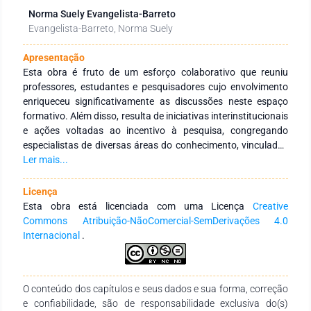
Norma Suely Evangelista-Barreto
Evangelista-Barreto, Norma Suely
Apresentação
Esta obra é fruto de um esforço colaborativo que reuniu
professores, estudantes e pesquisadores cujo envolvimento
enriqueceu significativamente as discussões neste espaço
formativo. Além disso, resulta de iniciativas interinstitucionais
e ações voltadas ao incentivo à pesquisa, congregando
especialistas de diversas áreas do conhecimento, vinculados
a Instituições de Educação Superior, públicas e privadas, em
Ler mais...
âmbito nacional e internacional. Seu principal objetivo é
fortalecer a integração entre instituições, tanto no Brasil
Licença
quanto no exterior, por meio de redes de pesquisa
Esta obra está licenciada com uma Licença
Creative
comprometidas com a formação continuada de profissionais
Commons Atribuição-NãoComercial-SemDerivações 4.0
da educação. Para isso, busca-se a produção e a ampla
Internacional
.
disseminação do conhecimento em distintas áreas do saber.
Expressamos nossa profunda gratidão aos autores pelo
empenho, comprometimento e dedicação na concepção e
O conteúdo dos capítulos e seus dados e sua forma, correção
finalização desta obra. Esperamos que ela se consolide como
e confiabilidade, são de responsabilidade exclusiva do(s)
um recurso didático-pedagógico valioso, atendendo às