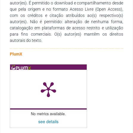
autor(es). É permitido o download e compartilhamento desde
necessidades de estudantes, docentes de todos os níveis de
que pela origem e no formato Acesso Livre (Open Access),
ensino e demais interessados na temática.
com os créditos e citação atribuídos ao(s) respectivo(s)
autor(es). Não é permitido: alteração de nenhuma forma,
catalogação em plataformas de acesso restrito e utilização
para fins comerciais. O(s) autor(es) mantêm os direitos
autorais do texto.
PlumX
No metrics available.
see details