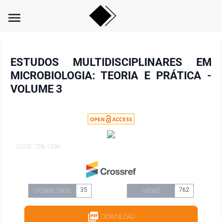
menu
ESTUDOS MULTIDISCIPLINARES EM
MICROBIOLOGIA: TEORIA E PRÁTICA -
VOLUME 3
CODE: 728-1396
35
762
DOWNLOADS
VIEWS
DOWNLOAD