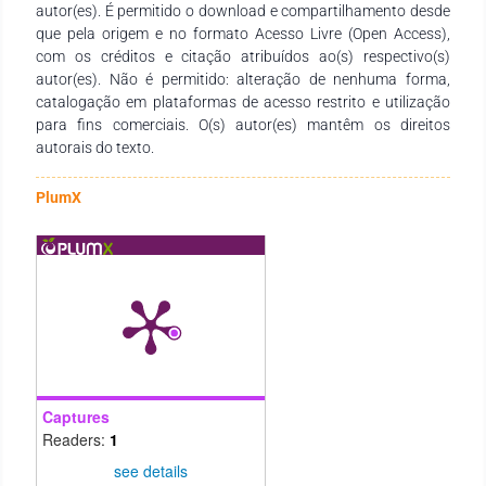
autor(es). É permitido o download e compartilhamento desde
necessidades de estudantes, docentes de todos os níveis de
que pela origem e no formato Acesso Livre (Open Access),
ensino e demais interessados na temática.
com os créditos e citação atribuídos ao(s) respectivo(s)
autor(es). Não é permitido: alteração de nenhuma forma,
catalogação em plataformas de acesso restrito e utilização
para fins comerciais. O(s) autor(es) mantêm os direitos
autorais do texto.
PlumX
Captures
Readers:
1
see details