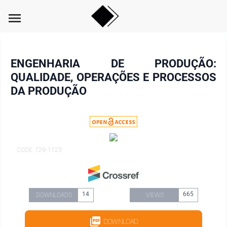
menu
ENGENHARIA DE PRODUÇÃO:
QUALIDADE, OPERAÇÕES E PROCESSOS
DA PRODUÇÃO
CODE: 729-1123
14
665
DOWNLOADS
VIEWS
DOWNLOAD