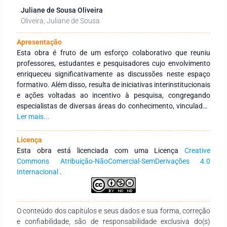
Juliane de Sousa Oliveira
Oliveira, Juliane de Sousa
Apresentação
Esta obra é fruto de um esforço colaborativo que reuniu
professores, estudantes e pesquisadores cujo envolvimento
enriqueceu significativamente as discussões neste espaço
formativo. Além disso, resulta de iniciativas interinstitucionais
e ações voltadas ao incentivo à pesquisa, congregando
especialistas de diversas áreas do conhecimento, vinculados
a Instituições de Educação Superior, públicas e privadas, em
Ler mais...
âmbito nacional e internacional. Seu principal objetivo é
fortalecer a integração entre instituições, tanto no Brasil
Licença
quanto no exterior, por meio de redes de pesquisa
Esta obra está licenciada com uma Licença
Creative
comprometidas com a formação continuada de profissionais
Commons Atribuição-NãoComercial-SemDerivações 4.0
da educação. Para isso, busca-se a produção e a ampla
Internacional
.
disseminação do conhecimento em distintas áreas do saber.
Expressamos nossa profunda gratidão aos autores pelo
empenho, comprometimento e dedicação na concepção e
O conteúdo dos capítulos e seus dados e sua forma, correção
finalização desta obra. Esperamos que ela se consolide como
e confiabilidade, são de responsabilidade exclusiva do(s)
um recurso didático-pedagógico valioso, atendendo às