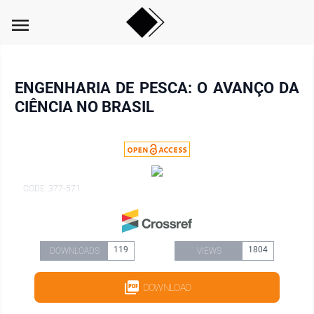
menu
ENGENHARIA DE PESCA: O AVANÇO DA
CIÊNCIA NO BRASIL
CODE: 377-571
119
1804
DOWNLOADS
VIEWS
DOWNLOAD