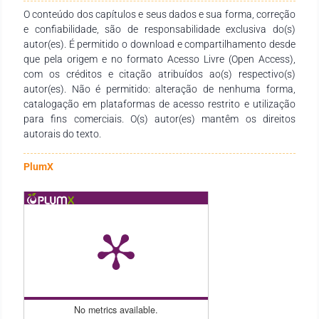
disponibilidade e dedicação para o desenvolvimento e
O conteúdo dos capítulos e seus dados e sua forma, correção
conclusão dessa obra. Esperamos também que esta obra
e confiabilidade, são de responsabilidade exclusiva do(s)
sirva de instrumento didático-pedagógico para estudantes,
autor(es). É permitido o download e compartilhamento desde
professores dos diversos níveis de ensino em seus trabalhos e
que pela origem e no formato Acesso Livre (Open Access),
demais interessados pela temática.
com os créditos e citação atribuídos ao(s) respectivo(s)
autor(es). Não é permitido: alteração de nenhuma forma,
catalogação em plataformas de acesso restrito e utilização
para fins comerciais. O(s) autor(es) mantêm os direitos
autorais do texto.
PlumX
No metrics available.