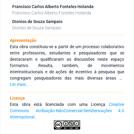
Francisco Carlos Alberto Fonteles Holanda
Francisco Carlos Alberto Fonteles Holanda
Dioniso de Souza Sampaio
Dioniso de Souza Sampaio
Apresentação
Esta obra constituiu-se a partir de um processo colaborativo
entre professores, estudantes e pesquisadores que se
destacaram e qualificaram as discussões neste espaço
formativo. Resulta, também, de movimentos
interinstitucionais e de ações de incentivo à pesquisa que
congregam pesquisadores das mais diversas áreas do
conhecimento e de diferentes Instituições de Educação
Ler mais...
Superior públicas e privadas de abrangência nacional e
internacional. Tem como objetivo integrar ações
Licença
interinstitucionais nacionais e internacionais com redes de
Esta obra está licenciada com uma Licença
Creative
pesquisa que tenham a finalidade de fomentar a formação
Commons Atribuição-NãoComercial-SemDerivações 4.0
continuada dos profissionais da educação, por meio da
Internacional
.
produção e socialização de conhecimentos das diversas
áreas do Saberes. Agradecemos aos autores pelo empenho,