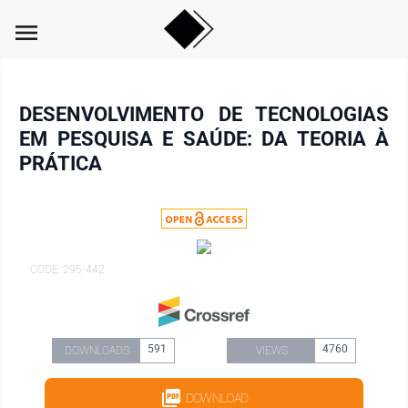
menu
DESENVOLVIMENTO DE TECNOLOGIAS
EM PESQUISA E SAÚDE: DA TEORIA À
PRÁTICA
CODE: 295-442
591
4760
DOWNLOADS
VIEWS
DOWNLOAD