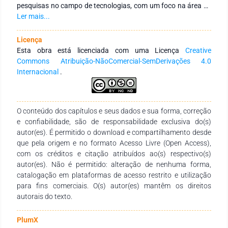
pesquisas no campo de tecnologias, com um foco na área de
saúde. A obra traz uma breve abordagem de cada etapa do
Ler mais...
processo de desenvolvimento de tecnologias, considerando
tanto projetos de pesquisa, quanto produtos a serem
Licença
desenvolvidos para o mercado. Este trabalho é uma iniciativa
Esta obra está licenciada com uma Licença
Creative
do Grupo de Pesquisa Laboratório de Investigação do
Commons Atribuição-NãoComercial-SemDerivações 4.0
Cuidado, Segurança do Paciente e Inovação Tecnológica em
Internacional
.
Enfermagem e Saúde - LABTESP da Universidade Federal de
Santa Catarina UFSC pelo Programa de Pós-Graduação em
Enfermagem - PEN-UFSC.
O conteúdo dos capítulos e seus dados e sua forma, correção
e confiabilidade, são de responsabilidade exclusiva do(s)
autor(es). É permitido o download e compartilhamento desde
que pela origem e no formato Acesso Livre (Open Access),
com os créditos e citação atribuídos ao(s) respectivo(s)
autor(es). Não é permitido: alteração de nenhuma forma,
catalogação em plataformas de acesso restrito e utilização
para fins comerciais. O(s) autor(es) mantêm os direitos
autorais do texto.
PlumX