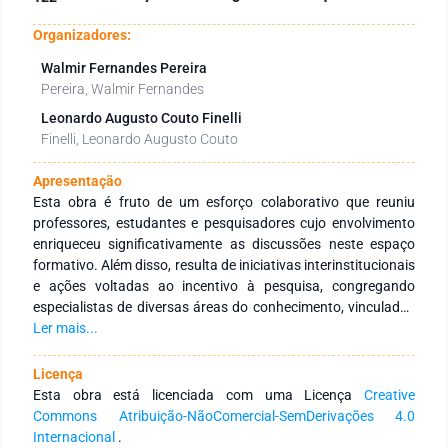
Organizadores:
Walmir Fernandes Pereira
Pereira, Walmir Fernandes
Leonardo Augusto Couto Finelli
Finelli, Leonardo Augusto Couto
Apresentação
Esta obra é fruto de um esforço colaborativo que reuniu
professores, estudantes e pesquisadores cujo envolvimento
enriqueceu significativamente as discussões neste espaço
formativo. Além disso, resulta de iniciativas interinstitucionais
e ações voltadas ao incentivo à pesquisa, congregando
especialistas de diversas áreas do conhecimento, vinculados
a Instituições de Educação Superior, públicas e privadas, em
Ler mais...
âmbito nacional e internacional. Seu principal objetivo é
fortalecer a integração entre instituições, tanto no Brasil
Licença
quanto no exterior, por meio de redes de pesquisa
Esta obra está licenciada com uma Licença
Creative
comprometidas com a formação continuada de profissionais
Commons Atribuição-NãoComercial-SemDerivações 4.0
da educação. Para isso, busca-se a produção e a ampla
Internacional
.