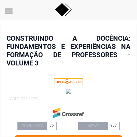
menu
CONSTRUINDO A DOCÊNCIA:
FUNDAMENTOS E EXPERIÊNCIAS NA
FORMAÇÃO DE PROFESSORES -
VOLUME 3
CODE: 755-1472
35
937
DOWNLOADS
VIEWS