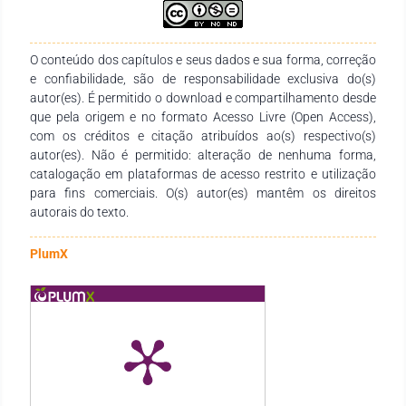
disseminação do conhecimento em distintas áreas do saber.
Expressamos nossa profunda gratidão aos autores pelo
empenho, comprometimento e dedicação na concepção e
O conteúdo dos capítulos e seus dados e sua forma, correção
finalização desta obra. Esperamos que ela se consolide como
e confiabilidade, são de responsabilidade exclusiva do(s)
um recurso didático-pedagógico valioso, atendendo às
autor(es). É permitido o download e compartilhamento desde
necessidades de estudantes, docentes de todos os níveis de
que pela origem e no formato Acesso Livre (Open Access),
ensino e demais interessados na temática.
com os créditos e citação atribuídos ao(s) respectivo(s)
autor(es). Não é permitido: alteração de nenhuma forma,
catalogação em plataformas de acesso restrito e utilização
para fins comerciais. O(s) autor(es) mantêm os direitos
autorais do texto.
PlumX