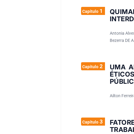
1
QUI
Capítulo
INTERD
Antonia Alve
Bezerra DE A
2
UMA A
Capítulo
ÉTICO
PÚBLIC
Ailton Ferrei
3
FATO
Capítulo
TRABA