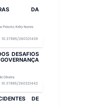
EIRAS DA
a Peixoto; Kelry Nunes
10.37885/260321439
DOS DESAFIOS
 GOVERNANÇA
e Oliveira
10.37885/260321442
IDENTES DE