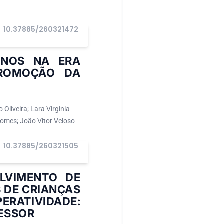
10.37885/260321472
ANOS NA ERA
PROMOÇÃO DA
Oliveira; Lara Virginia
Gomes; João Vitor Veloso
10.37885/260321505
OLVIMENTO DE
S DE CRIANÇAS
ERATIVIDADE:
ESSOR