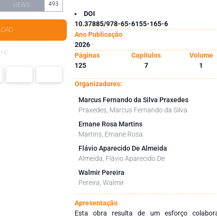
493
VIEWS
DOI
10.37885/978-65-6155-165-6
LOAD
Ano Publicação
2026
LHE
Páginas
Capítulos
Volume
125
7
1
Organizadores:
Marcus Fernando da Silva Praxedes
Praxedes, Marcus Fernando da Silva
Ernane Rosa Martins
Martins, Ernane Rosa
Flávio Aparecido De Almeida
Almeida, Flávio Aparecido De
Walmir Pereira
Pereira, Walmir
Apresentação
Esta obra resulta de um esforço colabora