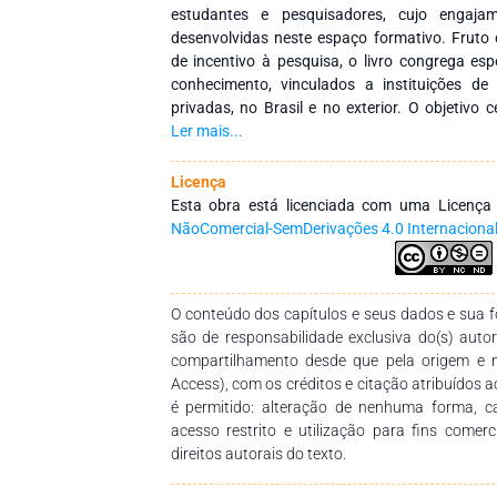
estudantes e pesquisadores, cujo engajam
desenvolvidas neste espaço formativo. Fruto de
de incentivo à pesquisa, o livro congrega esp
conhecimento, vinculados a instituições de
privadas, no Brasil e no exterior. O objetivo c
entre instituições por meio de redes de 
Ler mais...
continuada de profissionais da educação, pr
disseminação do conhecimento. Agradecemos
Licença
compromisso na construção desta obra, qu
Esta obra está licenciada com uma Licenç
didático-pedagógico relevante para estudantes
NãoComercial-SemDerivações 4.0 Internaciona
de ensino e demais interessados na temática.
O conteúdo dos capítulos e seus dados e sua fo
são de responsabilidade exclusiva do(s) auto
compartilhamento desde que pela origem e 
Access), com os créditos e citação atribuídos a
é permitido: alteração de nenhuma forma, 
acesso restrito e utilização para fins comer
direitos autorais do texto.