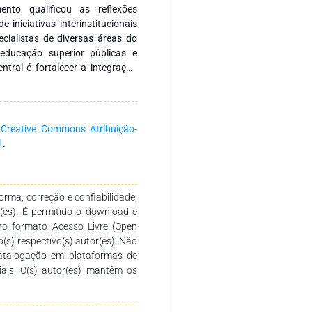
ento qualificou as reflexões
 iniciativas interinstitucionais
ecialistas de diversas áreas do
 educação superior públicas e
entral é fortalecer a integração
pesquisa voltadas à formação
omovendo a produção e a ampla
 aos autores pela dedicação e
e se propõe a ser um recurso
a
Creative Commons Atribuição-
, docentes de diferentes níveis
l
.
rma, correção e confiabilidade,
r(es). É permitido o download e
no formato Acesso Livre (Open
o(s) respectivo(s) autor(es). Não
catalogação em plataformas de
ciais. O(s) autor(es) mantêm os