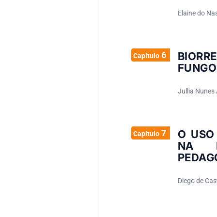
Elaine do Na
6
BIORR
Capítulo
FUNGO
Jullia Nunes 
7
O USO
Capítulo
NA E
PEDAG
Diego de Cas