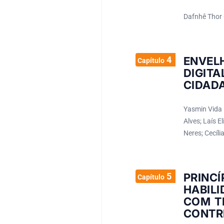
Dafnhê Thor 
4
ENVEL
Capítulo
DIGIT
CIDADA
Yasmin Vida 
Alves; Laís 
Neres; Cecíl
5
PRINC
Capítulo
HABILI
COM TR
CONTR