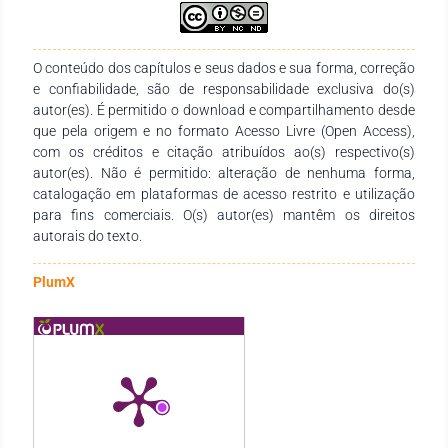
produção e socialização de conhecimentos das diversas
áreas do Saberes. Agradecemos aos autores pelo empenho,
disponibilidade e dedicação para o desenvolvimento e
O conteúdo dos capítulos e seus dados e sua forma, correção
conclusão dessa obra. Esperamos também que esta obra
e confiabilidade, são de responsabilidade exclusiva do(s)
sirva de instrumento didático-pedagógico para estudantes,
autor(es). É permitido o download e compartilhamento desde
professores dos diversos níveis de ensino em seus trabalhos e
que pela origem e no formato Acesso Livre (Open Access),
demais interessados pela temática.
com os créditos e citação atribuídos ao(s) respectivo(s)
autor(es). Não é permitido: alteração de nenhuma forma,
catalogação em plataformas de acesso restrito e utilização
para fins comerciais. O(s) autor(es) mantêm os direitos
autorais do texto.
PlumX