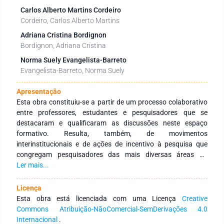
Carlos Alberto Martins Cordeiro
Cordeiro, Carlos Alberto Martins
Adriana Cristina Bordignon
Bordignon, Adriana Cristina
Norma Suely Evangelista-Barreto
Evangelista-Barreto, Norma Suely
Apresentação
Esta obra constituiu-se a partir de um processo colaborativo
entre professores, estudantes e pesquisadores que se
destacaram e qualificaram as discussões neste espaço
formativo. Resulta, também, de movimentos
interinstitucionais e de ações de incentivo à pesquisa que
congregam pesquisadores das mais diversas áreas do
conhecimento e de diferentes Instituições de Educação
Ler mais...
Superior públicas e privadas de abrangência nacional e
internacional. Tem como objetivo integrar ações
Licença
interinstitucionais nacionais e internacionais com redes de
Esta obra está licenciada com uma Licença
Creative
pesquisa que tenham a finalidade de fomentar a formação
Commons Atribuição-NãoComercial-SemDerivações 4.0
continuada dos profissionais da educação, por meio da
Internacional
.