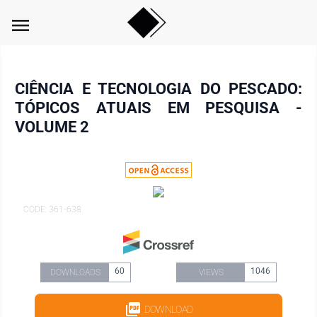
menu
CIÊNCIA E TECNOLOGIA DO PESCADO:
TÓPICOS ATUAIS EM PESQUISA -
VOLUME 2
CODE: 361-638
60
1046
DOWNLOADS
VIEWS
DOWNLOAD