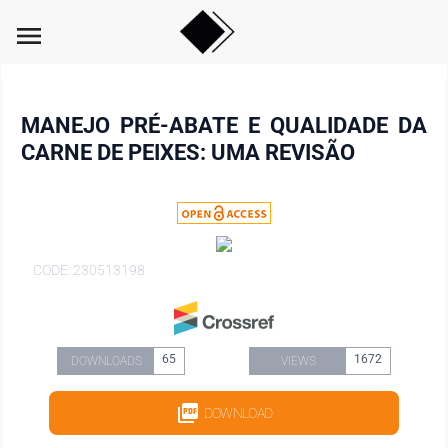
menu
MANEJO PRÉ-ABATE E QUALIDADE DA
CARNE DE PEIXES: UMA REVISÃO
CODE: 230513198
65
1672
DOWNLOADS
VIEWS
DOWNLOAD