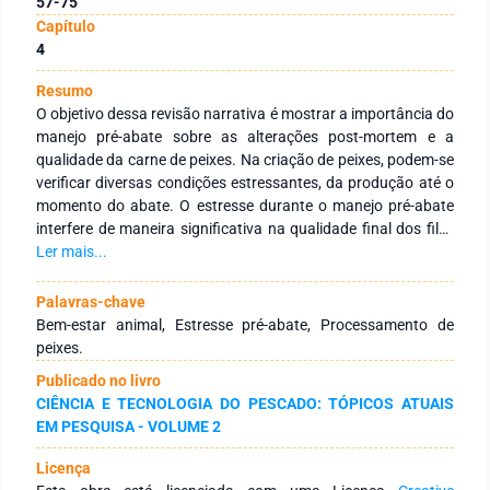
57-75
Capítulo
4
Resumo
O objetivo dessa revisão narrativa é mostrar a importância do
manejo pré-abate sobre as alterações post-mortem e a
qualidade da carne de peixes. Na criação de peixes, podem-se
verificar diversas condições estressantes, da produção até o
momento do abate. O estresse durante o manejo pré-abate
interfere de maneira significativa na qualidade final dos filés
para o consumo. Durante o estresse, o peixe passa por
Ler mais...
diversas adaptações fisiológicas e respostas bioquímicas,
desencadeando alterações no desenvolvimento do rigor
Palavras-chave
mortis e na qualidade instrumental da carne, como aumento
Bem-estar animal, Estresse pré-abate, Processamento de
da luminosidade, maciez excessiva e diminuição da
peixes.
capacidade de retenção de água. A diminuição do estresse
Publicado no livro
pré-abate pode promover o retardo dos processos post-
CIÊNCIA E TECNOLOGIA DO PESCADO: TÓPICOS ATUAIS
mortem, sendo benéfica para manutenção do frescor do
EM PESQUISA - VOLUME 2
pescado, e também têm grande importância no
processamento do produto.
Licença