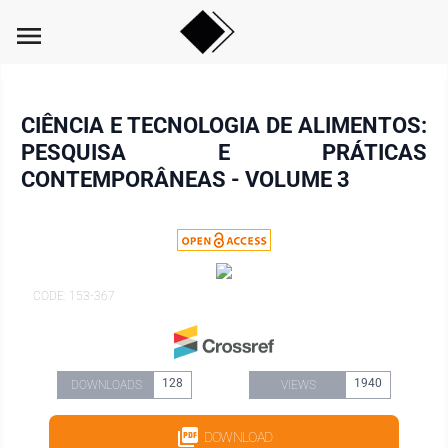
menu
CIÊNCIA E TECNOLOGIA DE ALIMENTOS:
PESQUISA E PRÁTICAS
CONTEMPORÂNEAS - VOLUME 3
CODE: 153-367
128
1940
DOWNLOADS
VIEWS
DOWNLOAD