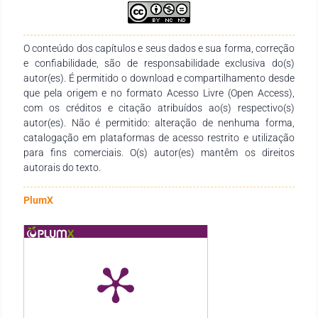
alimentos, de forma a contribuir no alcance dos Objetivos de
Desenvolvimento Sustentável (ODS) da Organização das
Nações Unidas (ONU) até 2030, principalmente no que se
O conteúdo dos capítulos e seus dados e sua forma, correção
refere à segurança e saúde alimentar. Desse modo
e confiabilidade, são de responsabilidade exclusiva do(s)
agradecemos aos autores pelo empenho, disponibilidade e
autor(es). É permitido o download e compartilhamento desde
dedicação para o desenvolvimento e conclusão dessa obra,
que pela origem e no formato Acesso Livre (Open Access),
fazendo a diferença não só para estudantes e professores,
com os créditos e citação atribuídos ao(s) respectivo(s)
mas também para profissionais das diversas áreas
autor(es). Não é permitido: alteração de nenhuma forma,
interessadas e dos diversos níveis de ensino, tanto em seus
catalogação em plataformas de acesso restrito e utilização
trabalhos, como até no norteamento de políticas públicas.
para fins comerciais. O(s) autor(es) mantêm os direitos
autorais do texto.
PlumX