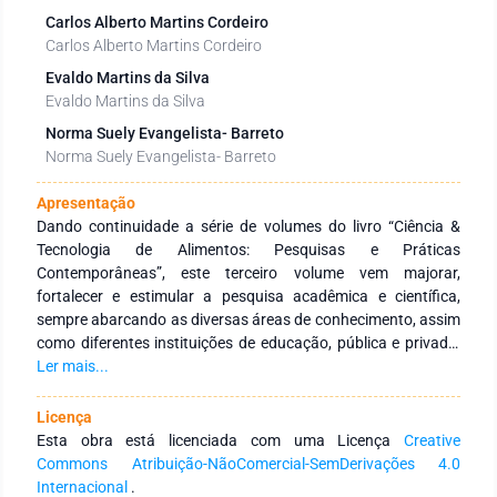
Carlos Alberto Martins Cordeiro
Carlos Alberto Martins Cordeiro
Evaldo Martins da Silva
Evaldo Martins da Silva
Norma Suely Evangelista- Barreto
Norma Suely Evangelista- Barreto
Apresentação
Dando continuidade a série de volumes do livro “Ciência &
Tecnologia de Alimentos: Pesquisas e Práticas
Contemporâneas”, este terceiro volume vem majorar,
fortalecer e estimular a pesquisa acadêmica e científica,
sempre abarcando as diversas áreas de conhecimento, assim
como diferentes instituições de educação, pública e privada,
fomentando o trabalho colaborativo e inter-regional. Nesse
Ler mais...
volume os temas divulgam diversos estudos e pesquisas
relacionados as análises físico-químicas e microbiológicas de
Licença
alimentos, ciência de alimentos, tecnologia de alimentos e
Esta obra está licenciada com uma Licença
Creative
análise sensorial. Observemos que os temas vêm elevar o
Commons Atribuição-NãoComercial-SemDerivações 4.0
potencial da biotecnologia em parceria com a produção de
Internacional
.