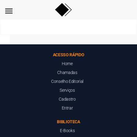
menu
ACESSO RÁPIDO
Home
Chamadas
Conselho Editorial
Serviços
Cadastro
Entrar
BIBLIOTECA
E-Books