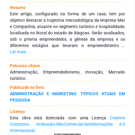
Resumo
Este artigo, configurado na forma de um case, tem por
objetivo destacar a trajetória mercadológica da empresa Mar
e Companhia, atuante no segmento turístico e hospitalidade,
localizada no litoral do estado de Alagoas. Serão analisados,
sob o prisma empreendedor, a gênese da empresa e os
diferentes estágios que levaram o empreendimento à
sobrevivência e consolidação no mercado turístico,
Ler mais...
enfatizando a postura dos seus idealizadores e os vários
esforços no campo da inovação realizados pela instituição
Palavras-chave
para adequar seus serviços e produtos às demandas deste
Administração, Empreendedorismo, Inovação, Mercado
setor. Destacamos que as análises e reflexões aqui
turístico.
apresentadas possuem caráter didático e visam fomentar,
Publicado no livro
por meio da descrição real de um empreendimento, como os
ADMINISTRAÇÃO E MARKETING: TÓPICOS ATUAIS EM
diversos elementos teóricos presentes na teoria
PESQUISA
administrativa ganham visibilidade no mercado. Assim, este
trabalho visa contribuir para o estudo das dinâmicas de
Licença
mercado demonstrando o papel fundamental da inovação
Esta obra está licenciada com uma Licença
Creative
nas diferentes escalas administrativas das empresas,
Commons Atribuição-NãoComercial-SemDerivações 4.0
mostrando como a adequação de processos e posturas
Internacional
.
convergem para sua maturação organizacional e sucesso a