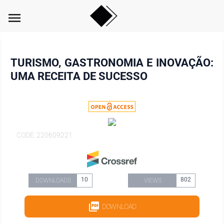
menu
TURISMO, GASTRONOMIA E INOVAÇÃO:
UMA RECEITA DE SUCESSO
CODE: 220609221
10
802
DOWNLOADS
VIEWS
DOWNLOAD