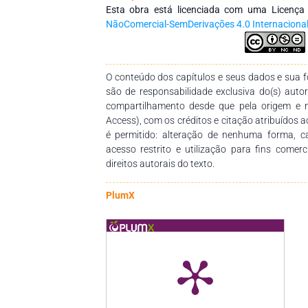
conhecimentos das diversas áreas do Saberes
Esta obra está licenciada com uma Licenç
empenho, disponibilidade e dedicação para 
NãoComercial-SemDerivações 4.0 Internaciona
dessa obra. Esperamos também que esta obra 
pedagógico para estudantes, professores dos
seus trabalhos e demais interessados pela temá
O conteúdo dos capítulos e seus dados e sua fo
são de responsabilidade exclusiva do(s) auto
compartilhamento desde que pela origem e 
Access), com os créditos e citação atribuídos a
é permitido: alteração de nenhuma forma, 
acesso restrito e utilização para fins comer
direitos autorais do texto.
PlumX