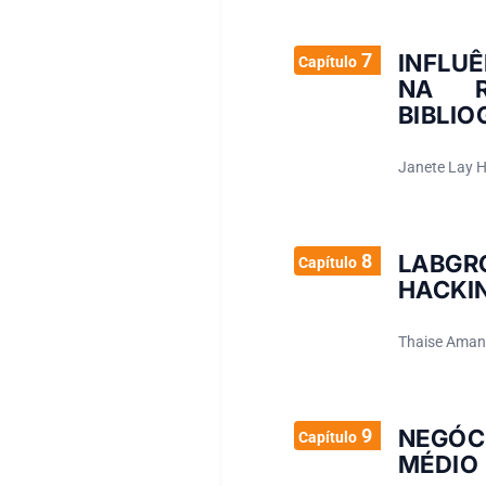
7
INFLUÊ
Capítulo
NA R
BIBLIO
Janete Lay 
8
LABGR
Capítulo
HACKI
Thaise Amand
9
NEGÓC
Capítulo
MÉDIO