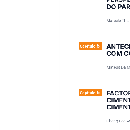
DO PA
Marcelo Thia
5
ANTEC
Capítulo
COM C
Mateus Da Ma
6
FACTO
Capítulo
CIME
CIMEN
Cheng Lee Ar