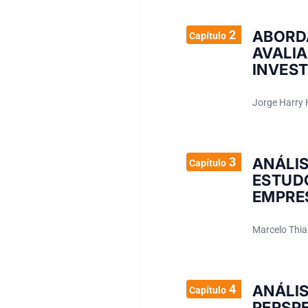
2
ABORD
Capítulo
AVALI
INVES
Jorge Harry 
3
ANÁLI
Capítulo
ESTUDO
EMPRE
Marcelo Thia
4
ANÁLI
Capítulo
PERSP