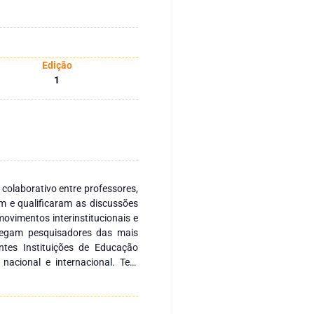
Edição
1
 colaborativo entre professores,
m e qualificaram as discussões
ovimentos interinstitucionais e
regam pesquisadores das mais
ntes Instituições de Educação
 nacional e internacional. Tem
s nacionais e internacionais com
 fomentar a formação continuada
a produção e socialização de