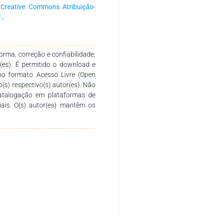
. Agradecemos aos autores pelo
a
Creative Commons Atribuição-
o desenvolvimento e conclusão
l
.
sirva de instrumento didático-
 diversos níveis de ensino em
tica.
rma, correção e confiabilidade,
r(es). É permitido o download e
no formato Acesso Livre (Open
o(s) respectivo(s) autor(es). Não
catalogação em plataformas de
ciais. O(s) autor(es) mantêm os