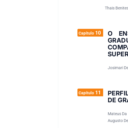
Thais Benite
10
O EN
Capítulo
GRA
COMP
SUPER
Josimari De
11
PERFI
Capítulo
DE GR
Mateus Da 
Augusto De 