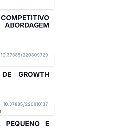
 COMPETITIVO
ABORDAGEM
10.37885/220809729
” DE GROWTH
10.37885/220910137
I
A PEQUENO E