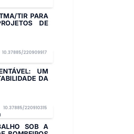
I
TMA/TIR PARA
PROJETOS DE
10.37885/220909917
ENTÁVEL: UM
ABILIDADE DA
10.37885/220910315
I
BALHO SOB A
DE BOMBEIROS