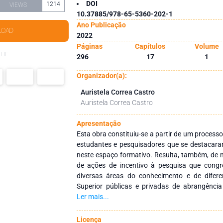
DOI
1214
VIEWS
10.37885/978-65-5360-202-1
Ano Publicação
LOAD
2022
Páginas
Capítulos
Volume
LHE
296
17
1
Organizador(a):
Auristela Correa Castro
Auristela Correa Castro
Apresentação
Esta obra constituiu-se a partir de um processo
estudantes e pesquisadores que se destacara
neste espaço formativo. Resulta, também, de m
de ações de incentivo à pesquisa que cong
diversas áreas do conhecimento e de difere
Superior públicas e privadas de abrangência
como objetivo integrar ações interinstitucionai
Ler mais...
redes de pesquisa que tenham a finalidade de
dos profissionais da educação, por meio d
Licença