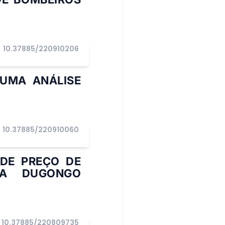
10.37885/220910206
UMA ANÁLISE
10.37885/220910060
 DE PREÇO DE
CA DUGONGO
10.37885/220809735