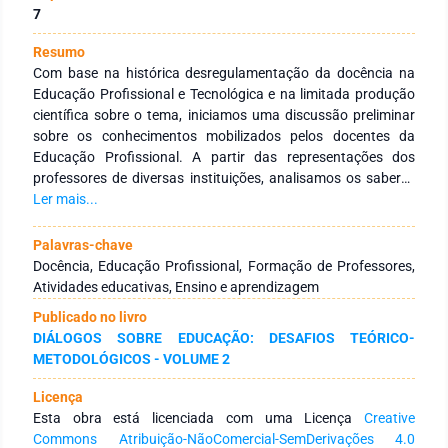
7
Resumo
Com base na histórica desregulamentação da docência na
Educação Profissional e Tecnológica e na limitada produção
científica sobre o tema, iniciamos uma discussão preliminar
sobre os conhecimentos mobilizados pelos docentes da
Educação Profissional. A partir das representações dos
professores de diversas instituições, analisamos os saberes
utilizados e requeridos em suas atividades educativas, bem
Ler mais...
como as concepções de formação profissional que
fundamentam esses conhecimentos. Autores como Gauthier,
Palavras-chave
Tardif, Lessard, Oliveira e Peterossi fundamentam nossas
Docência, Educação Profissional, Formação de Professores,
análises, que indicam a necessidade de avançar o debate
Atividades educativas, Ensino e aprendizagem
sobre o modelo e o lócus da formação desses professores,
Publicado no livro
considerando suas especificidades. Ressalta-se a urgência de
DIÁLOGOS SOBRE EDUCAÇÃO: DESAFIOS TEÓRICO-
definir políticas de Estado para a área, incluindo a
METODOLÓGICOS - VOLUME 2
regulamentação do exercício da docência na EP, estratégias
de profissionalização, definição de carreiras, salários e
Licença
avaliação.
Esta obra está licenciada com uma Licença
Creative
Commons Atribuição-NãoComercial-SemDerivações 4.0