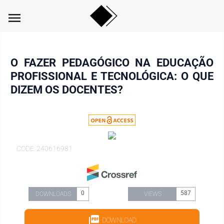
menu
O FAZER PEDAGÓGICO NA EDUCAÇÃO
PROFISSIONAL E TECNOLÓGICA: O QUE
DIZEM OS DOCENTES?
CODE: 240616981
0
587
DOWNLOADS
VIEWS
DOWNLOAD