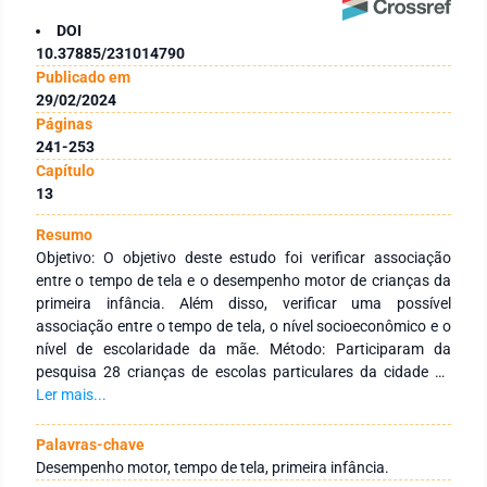
DOI
10.37885/231014790
Publicado em
29/02/2024
Páginas
241-253
Capítulo
13
Resumo
Objetivo: O objetivo deste estudo foi verificar associação
entre o tempo de tela e o desempenho motor de crianças da
primeira infância. Além disso, verificar uma possível
associação entre o tempo de tela, o nível socioeconômico e o
nível de escolaridade da mãe. Método: Participaram da
pesquisa 28 crianças de escolas particulares da cidade de
Uberaba-MG, e os respectivos pais que responderam os
Ler mais...
questionários via formulário do google. O instrumento
utilizado foi uma Lista de Checagem das Habilidades Motoras
Palavras-chave
na Primeira Infância (LCHMPI). Para avaliar o nível
Desempenho motor, tempo de tela, primeira infância.
socioeconômico, foi aplicado o questionário da Associação