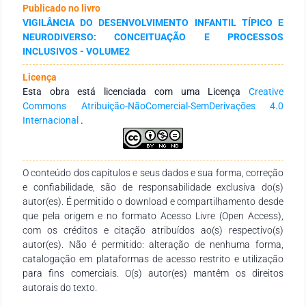
Publicado no livro
Brasileira de Empresas e Pesquisas. O tempo de tela das
VIGILÂNCIA DO DESENVOLVIMENTO INFANTIL TÍPICO E
crianças, assim como nível de atividade física das crianças e
NEURODIVERSO: CONCEITUAÇÃO E PROCESSOS
da família foram avaliados através de uma anamnese.
INCLUSIVOS - VOLUME2
Resultados: Os principais resultados mostraram que o maior
tempo de tela não influenciou negativamente o desempenho
Licença
motor. Para o nível socioeconômico e escolaridade da mãe
Esta obra está licenciada com uma Licença
Creative
não foram encontradas associações com o desempenho
Commons Atribuição-NãoComercial-SemDerivações 4.0
motor. Os níveis de atividade física das crianças foram
Internacional
.
adequados, sendo que 86% das crianças faziam atividades
físicas e/ou exercícios físicos por mais de 3 horas diárias.
Outro resultado encontrado foi que mais de 70% dos pais ou
responsáveis pelas crianças, têm uma vida ativa nos tempos
O conteúdo dos capítulos e seus dados e sua forma, correção
de lazer. Cerca de 80% das mães estão cursando ou já têm o
e confiabilidade, são de responsabilidade exclusiva do(s)
ensino superior completo. Conclusão: Conclui-se que tempo
autor(es). É permitido o download e compartilhamento desde
de tela superior a duas horas não influenciou negativamente
que pela origem e no formato Acesso Livre (Open Access),
o desempenho motor de crianças de primeira infância, mas
com os créditos e citação atribuídos ao(s) respectivo(s)
ainda assim reforça-se a necessidade do cumprimento da
autor(es). Não é permitido: alteração de nenhuma forma,
recomendação do tempo de 1 hora para esta faixa etária, e a
catalogação em plataformas de acesso restrito e utilização
possibilidade destes resultados se modificarem ou até
para fins comerciais. O(s) autor(es) mantêm os direitos
mesmo se agravarem na medida em que estas crianças
autorais do texto.
passam pela 2ª infância e adolescência.