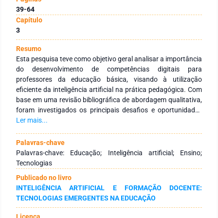
39-64
Capítulo
3
Resumo
Esta pesquisa teve como objetivo geral analisar a importância
do desenvolvimento de competências digitais para
professores da educação básica, visando à utilização
eficiente da inteligência artificial na prática pedagógica. Com
base em uma revisão bibliográfica de abordagem qualitativa,
foram investigados os principais desafios e oportunidades
relacionados à integração da IA no ambiente escolar, bem
Ler mais...
como as competências digitais necessárias para que os
professores possam implementar essas tecnologias de forma
Palavras-chave
eficaz. Os principais resultados indicaram que, embora a IA
Palavras-chave: Educação; Inteligência artificial; Ensino;
ofereça potencial para personalizar o ensino e melhorar o
Tecnologias
acompanhamento dos alunos, a falta de formação adequada
Publicado no livro
e de infraestrutura nas escolas tem sido um obstáculo
INTELIGÊNCIA ARTIFICIAL E FORMAÇÃO DOCENTE:
significativo para sua adoção plena. Conclui-se que o
TECNOLOGIAS EMERGENTES NA EDUCAÇÃO
desenvolvimento de competências digitais nos educadores é
determinante para a implementação bem-sucedida da IA, e
Licença