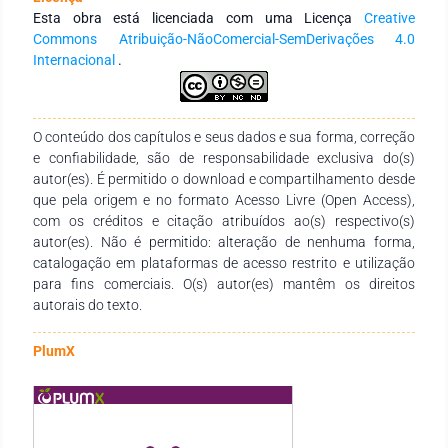
que políticas públicas específicas e programas de formação
Esta obra está licenciada com uma Licença
Creative
continuada são necessários para capacitar os professores e
Commons Atribuição-NãoComercial-SemDerivações 4.0
superar as barreiras existentes.
Internacional
.
O conteúdo dos capítulos e seus dados e sua forma, correção
e confiabilidade, são de responsabilidade exclusiva do(s)
autor(es). É permitido o download e compartilhamento desde
que pela origem e no formato Acesso Livre (Open Access),
com os créditos e citação atribuídos ao(s) respectivo(s)
autor(es). Não é permitido: alteração de nenhuma forma,
catalogação em plataformas de acesso restrito e utilização
para fins comerciais. O(s) autor(es) mantêm os direitos
autorais do texto.
PlumX