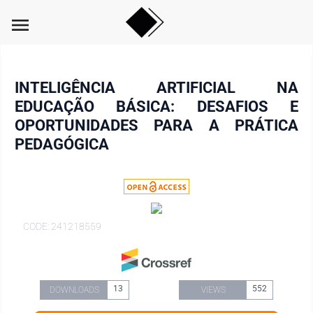
menu
INTELIGÊNCIA ARTIFICIAL NA
EDUCAÇÃO BÁSICA: DESAFIOS E
OPORTUNIDADES PARA A PRÁTICA
PEDAGÓGICA
CODE: 241218559
13
552
DOWNLOADS
VIEWS