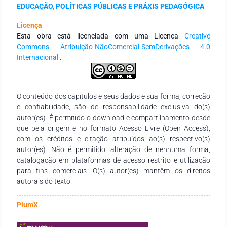
EDUCAÇÃO, POLÍTICAS PÚBLICAS E PRÁXIS PEDAGÓGICA
Materialismo Histórico-dialético, pois esta possibilitou aos
pesquisadores apreenderem o objeto investigado em sua
Licença
formação histórica, material e dialética. Os resultados citados
Esta obra está licenciada com uma Licença
Creative
neste trabalho são preliminares, eles evidenciam as
Commons Atribuição-NãoComercial-SemDerivações 4.0
dificuldades e aprendizagens iniciais, que os participantes do
Internacional
.
curso tiveram referente ao Materialismo Histórico-dialético e
a Pedagogia Histórico Crítica. Essa base inicial os ajudou a
problematizarem sobre a sua condição de sujeito sócio-
histórico, o que é o trabalho como dimensão ontológica-
O conteúdo dos capítulos e seus dados e sua forma, correção
cultural, as contradições existentes em nossa sociedade
e confiabilidade, são de responsabilidade exclusiva do(s)
dividida em classes, o que é práxis educativa e práxis
autor(es). É permitido o download e compartilhamento desde
revolucionária, a relação dialética entre a teoria e a prática.
que pela origem e no formato Acesso Livre (Open Access),
Os primeiros passos para a inquietação, e busca pela
com os créditos e citação atribuídos ao(s) respectivo(s)
formação filosófica-política, já se concretizou com os
autor(es). Não é permitido: alteração de nenhuma forma,
participantes do Grupo Catarse. Mas, este movimento de
catalogação em plataformas de acesso restrito e utilização
saída do senso comum para o senso filosófico não ocorre
para fins comerciais. O(s) autor(es) mantêm os direitos
apenas em um plano puramente abstrato, mas, sim, no
autorais do texto.
concreto da realidade objetiva. A formação do Grupo Catarse
contribuiu, para os acadêmicos em formação na
PlumX
Universidade, tivesse mais uma possibilidade de se torna um
pesquisador ou pesquisadora da realidade social e cultural.