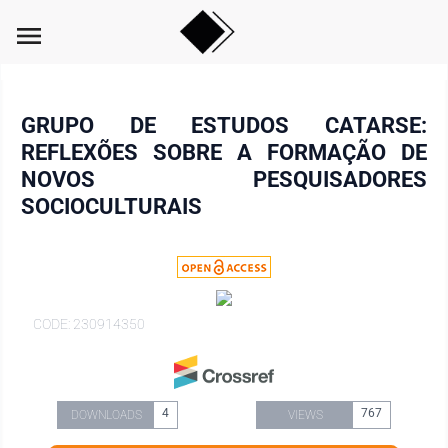
menu
GRUPO DE ESTUDOS CATARSE:
REFLEXÕES SOBRE A FORMAÇÃO DE
NOVOS PESQUISADORES
SOCIOCULTURAIS
CODE: 230914350
4
767
DOWNLOADS
VIEWS