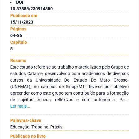
DOI
10.37885/230914350
Publicado em
15/11/2023
Páginas
64-86
Capítulo
5
Resumo
Este estudo refere-se ao trabalho materializado pelo Grupo de
estudos Catarse, desenvolvido com acadêmicos de diversos
cursos da Universidade Do Estado De Mato Grosso-
(UNEMAT), no campus de Sinop/MT. Teve-se por objetivo
apreender como este grupo tem contribuído para a formação
de sujeitos críticos, reflexivos e com autonomia. Para
explicitar a empiria desse trabalho, fez-se a análise das
Ler mais...
atividades realizadas no curso “PEDAGOGIA HISTÓRICO
CRÍITICA: Da práxis social a práxis educativa”, que foi
Palavras-chave
produzido pelo Grupo Catarse. Ele ofertou uma certificação
Educação; Trabalho; Práxis.
de quarente horas, para os vinte e cinco participantes. A
Publicado no livro
metodologia dessa pesquisa qualitativa ancora-se no