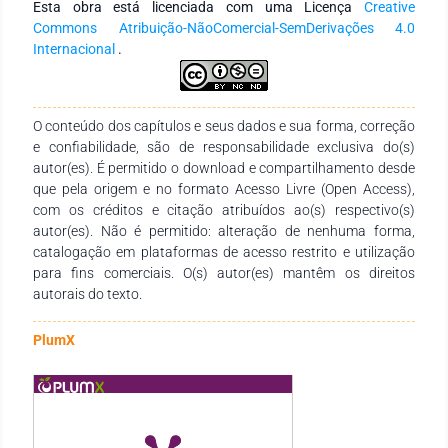
Esta obra está licenciada com uma Licença
Creative
Papi (2005), Imbernón (2011), Gauthier (2013), Tardif (2014).
Commons Atribuição-NãoComercial-SemDerivações 4.0
Por se tratar de um estudo relevante no contexto da
Internacional
.
formação continuada na infância, que tem como meta
possibilitar as educadoras conhecimentos para que as
interações e as brincadeiras sejam norteadoras da prática
docente, os resultados comprovam que existem desafios a
O conteúdo dos capítulos e seus dados e sua forma, correção
serem, tanto pelas docentes quanto a equipe pedagógica no
e confiabilidade, são de responsabilidade exclusiva do(s)
tocante a melhoria do processo formativo em foco.
autor(es). É permitido o download e compartilhamento desde
que pela origem e no formato Acesso Livre (Open Access),
com os créditos e citação atribuídos ao(s) respectivo(s)
autor(es). Não é permitido: alteração de nenhuma forma,
catalogação em plataformas de acesso restrito e utilização
para fins comerciais. O(s) autor(es) mantêm os direitos
autorais do texto.
PlumX