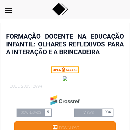
menu
FORMAÇÃO DOCENTE NA EDUCAÇÃO
INFANTIL: OLHARES REFLEXIVOS PARA
A INTERAÇÃO E A BRINCADEIRA
CODE: 230512994
5
934
DOWNLOADS
VIEWS
DOWNLOAD