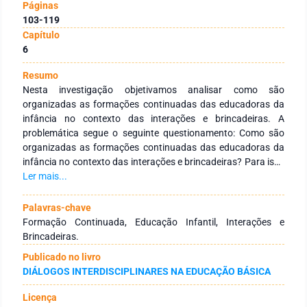
Páginas
103-119
Capítulo
6
Resumo
Nesta investigação objetivamos analisar como são
organizadas as formações continuadas das educadoras da
infância no contexto das interações e brincadeiras. A
problemática segue o seguinte questionamento: Como são
organizadas as formações continuadas das educadoras da
infância no contexto das interações e brincadeiras? Para isso
no percurso metodológico, optamos pela abordagem
Ler mais...
qualitativa, com pesquisa exploratória. Os instrumentos de
coleta de dados deram-se pela aplicação do formulário
Palavras-chave
Google Forms para 07 sujeitos, pois a pesquisa exploratória
Formação Continuada, Educação Infantil, Interações e
ocorreu no período pandêmico, nos meses de agosto de 2020
Brincadeiras.
a janeiro de 2021. Assim sendo, consolidamos a nossa
Publicado no livro
fundamentação com autores que tratam do brincar na
DIÁLOGOS INTERDISCIPLINARES NA EDUCAÇÃO BÁSICA
infância, como: Kishimoto (2010; 2011), Friedman (2012),
Almeida (2014) e os autores que apontam a importância da
Licença
formação na constituição do educador, conforme a saber: