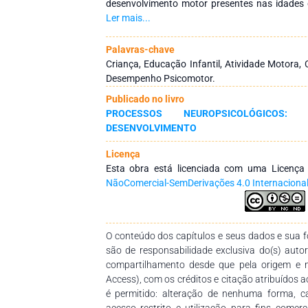
desenvolvimento motor presentes nas idades 
Participaram deste estudo 60 crianças morad
Ler mais...
São Paulo, divididas em três grupos: G1 (20 cr
(22 crianças de 17, 18 e 19 meses); e G3 (18 c
Palavras-chave
instrumento usado para avaliar as crianç
Criança, Educação Infantil, Atividade Motora,
Desenvolvimento Infantil (The Bayley Scale of 
Desempenho Psicomotor.
é uma ferramenta para identificar, medir e
Publicado no livro
crianças. A Bayley 2 foi aplicada individual
PROCESSOS NEUROPSICOLÓGICO
criança. Foi considerado como item de 
DESENVOLVIMENTO
instrumento, o item inicial de duas faixas etá
resultados são apresentados de forma desc
Licença
crianças que apresentam o comportamento. 
Esta obra está licenciada com uma Licenç
sua maioria, as crianças estão se desenvo
NãoComercial-SemDerivações 4.0 Internaciona
Observando os itens comuns nas três faixas et
na realização das tarefas solicitadas com o 
entanto, algumas crianças, na sua partic
comportamento motor esperado para sua faixa
O conteúdo dos capítulos e seus dados e sua fo
que cada um se desenvolve em seu próprio 
são de responsabilidade exclusiva do(s) auto
marcos do desenvolvimento que são sinai
compartilhamento desde que pela origem e 
desenvolvimentais.
Access), com os créditos e citação atribuídos a
é permitido: alteração de nenhuma forma, 
acesso restrito e utilização para fins comer