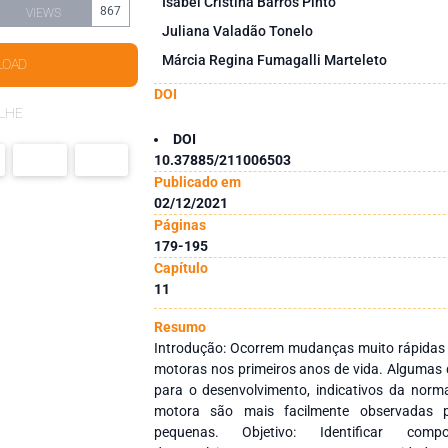
Isabel Cristina Barros Pinto
867
VIEWS
Juliana Valadão Tonelo
Márcia Regina Fumagalli Marteleto
LOAD
DOI
LHE
DOI
10.37885/211006503
Publicado em
02/12/2021
Páginas
179-195
Capítulo
11
Resumo
Introdução: Ocorrem mudanças muito rápidas e
motoras nos primeiros anos de vida. Algumas
para o desenvolvimento, indicativos da norm
motora são mais facilmente observadas p
pequenas. Objetivo: Identificar comp