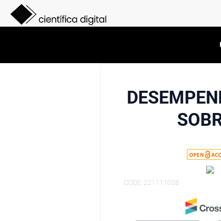
DESEMPENH
SOBR
CODE: 221111058