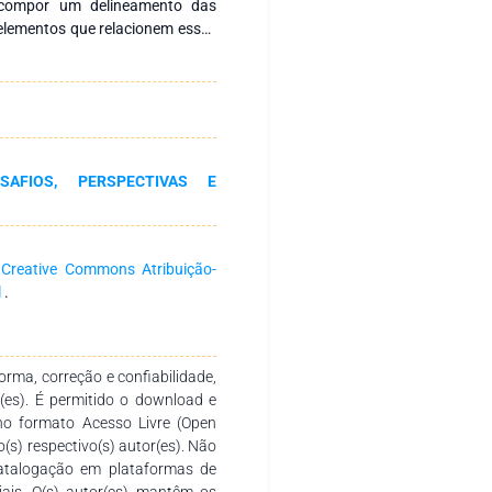
 e compor um delineamento das
lementos que relacionem esses
o tipo exploratório, de natureza
conteúdo em uma amostra de 20
blicas online. Os resultados do
istente, mas apontam para a
ente implementadas, podem vir a
público.
SAFIOS, PERSPECTIVAS E
a
Creative Commons Atribuição-
l
.
rma, correção e confiabilidade,
r(es). É permitido o download e
no formato Acesso Livre (Open
o(s) respectivo(s) autor(es). Não
catalogação em plataformas de
ciais. O(s) autor(es) mantêm os