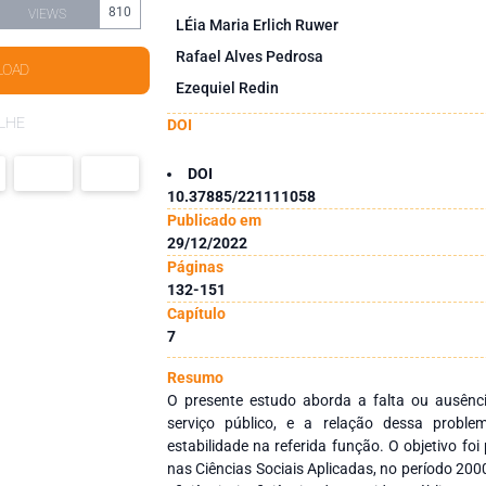
810
VIEWS
LÉia Maria Erlich Ruwer
Rafael Alves Pedrosa
LOAD
Ezequiel Redin
LHE
DOI
DOI
10.37885/221111058
Publicado em
29/12/2022
Páginas
132-151
Capítulo
7
Resumo
O presente estudo aborda a falta ou ausênci
serviço público, e a relação dessa proble
estabilidade na referida função. O objetivo foi
nas Ciências Sociais Aplicadas, no período 200