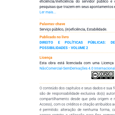
eficiência/ineficiência do servidor público
pesquisas que trazem em seus apontamentos e
aspectos. Para tanto, foi realizado um estudo d
Ler mais...
bibliográfica, que contemplou análise de 
artigos selecionados, provenientes de bases pú
Palavras-chave
estudo não confirmam a relação causal ex
Serviço público, (in)eficiência, Estabilidade.
existência de ferramentas que, ao ser devidam
Publicado no livro
alterar essa realidade de ineficiência no serviço 
DIREITO E POLÍTICAS PÚBLICAS: DE
POSSIBILIDADES - VOLUME 2
Licença
Esta obra está licenciada com uma Licenç
NãoComercial-SemDerivações 4.0 Internaciona
O conteúdo dos capítulos e seus dados e sua fo
são de responsabilidade exclusiva do(s) auto
compartilhamento desde que pela origem e 
Access), com os créditos e citação atribuídos a
é permitido: alteração de nenhuma forma, 
acesso restrito e utilização para fins comer