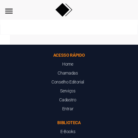
menu
ACESSO RÁPIDO
Home
Chamadas
Conselho Editorial
Serviços
Cadastro
Entrar
BIBLIOTECA
E-Books