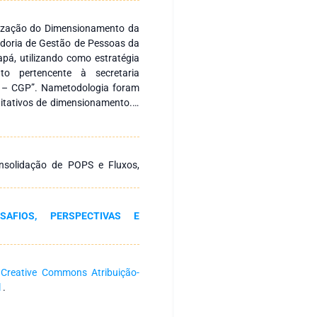
ilização do Dimensionamento da
doria de Gestão de Pessoas da
pá, utilizando como estratégia
 pertencente à secretaria
 – CGP”. Nametodologia foram
titativos de dimensionamento.O
rano e Franco (2018) e o segundo
 proposto por Taylor, Gardner,
adas alterações de variáveis
realidade da CGP. A pesquisa
nsolidação de POPS e Fluxos,
stão atualmente alocados118
destaca-se o mapeamento de 435
ividades mais simples às mais
SAFIOS, PERSPECTIVAS E
de cada entrega mapeada foi
s nosrelatórios de gestão dos
dedicados às entregas foi
dos para cada uma das áreas e
a
Creative Commons Atribuição-
tiveram como foco a mensuração
l
.
ão àquantidade de servidores
ém do objetivo específico