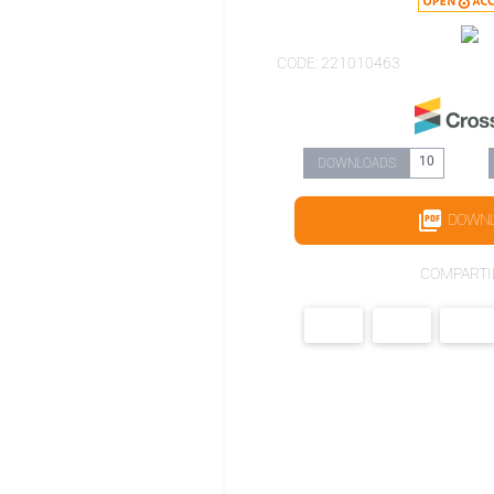
CODE: 221010463
10
DOWNLOADS
DOWN
COMPARTI