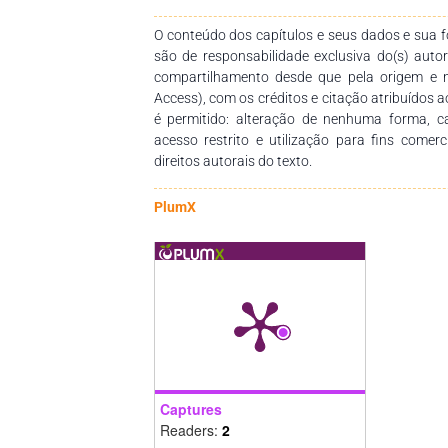
dodimensionamento da CGP, a SEAD/AP possu
ferramenta degestão para as suas demais coor
O conteúdo dos capítulos e seus dados e sua fo
são de responsabilidade exclusiva do(s) auto
compartilhamento desde que pela origem e 
Access), com os créditos e citação atribuídos a
é permitido: alteração de nenhuma forma, 
acesso restrito e utilização para fins comer
direitos autorais do texto.
PlumX
Captures
Readers:
2