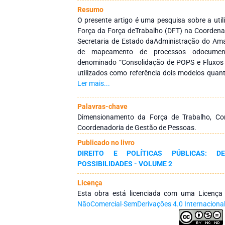
Resumo
O presente artigo é uma pesquisa sobre a ut
Força da Força deTrabalho (DFT) na Coordena
Secretaria de Estado daAdministração do Ama
de mapeamento de processos odocumento
denominado “Consolidação de POPS e Fluxos
utilizados como referência dois modelos quan
primeiro modelo utilizado foi proposto por Ser
Ler mais...
modeloutilizado na pesquisa teve como base o
Clark e McCombs (2005),porém com determin
Palavras-chave
necessárias para a adaptação do modelo à
Dimensionamento da Força de Trabalho, Co
englobou 8 áreas de estudo, as quais e
Coordenadoria de Gestão de Pessoas.
servidores. No que tange à coleta de dados, 
Publicado no livro
entregasdistintas, que variam desde as at
DIREITO E POLÍTICAS PÚBLICAS: DE
complexas e prolongadas. Oquantitativo 
POSSIBILIDADES - VOLUME 2
coletado através de indicadores constante
setores. A mensuração dos esforços 
Licença
realizadaatravés de questionários elabora
Esta obra está licenciada com uma Licenç
respondidos por grupos focais.Os resultados 
NãoComercial-SemDerivações 4.0 Internaciona
do quantitativo ideal de pessoas em relaç
alocados atualmente nos setores. Al