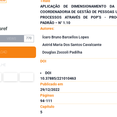
Título
APLICAÇÃO DE DIMENSIONAMENTO DA
COORDENADORIA DE GESTÃO DE PESSOAS 
PROCESSOS ATRAVÉS DE POP’S - PRO
PADRÃO – N° 1.10
Autores:
Ícaro Bruno Barcellos Lopes
770
VIEWS
Astrid Maria Dos Santos Cavalcante
LOAD
Douglas Zoccoli Padilha
DOI
LHE
DOI
10.37885/221010463
Publicado em
29/12/2022
Páginas
94-111
Capítulo
5