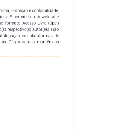
i como meta a expansão desta
denadorias vinculadas.
rma, correção e confiabilidade,
r(es). É permitido o download e
no formato Acesso Livre (Open
o(s) respectivo(s) autor(es). Não
catalogação em plataformas de
ciais. O(s) autor(es) mantêm os