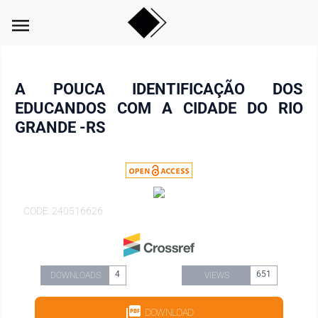
menu
A POUCA IDENTIFICAÇÃO DOS
EDUCANDOS COM A CIDADE DO RIO
GRANDE -RS
CODE: 240516626
4
651
DOWNLOADS
VIEWS
DOWNLOAD