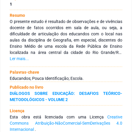
1
Resumo
O presente estudo é resultado de observações e de vivências
docente de fatos ocorridos em sala de aula, ou seja, a
dificuldade de articulação dos educandos com o local nas
aulas da disciplina de Geografia, em especial, discentes do
Ensino Médio de uma escola da Rede Pública de Ensino
localizada na área central da cidade do Rio Grande/RS.
Assim, na disciplina de Geografia por ser uma ciência ampla,
Ler mais...
abarca uma série de assuntos relacionados ao cotidiano
sendo ela, um dos pontos fundamentais do cerne do estudo
Palavras-chave
que tem como questão primordial: Qual(is) o(s) fator(es) que
Educandos; Pouca Identificação; Escola.
configura(m) a falta de percepção com o local pelos
Publicado no livro
educandos? Dentro deste contexto, buscou‐se demonstrar,
DIÁLOGOS SOBRE EDUCAÇÃO: DESAFIOS TEÓRICO-
de forma concisa e expositiva, fatores associados a pouca
METODOLÓGICOS - VOLUME 2
identificação destes educandos com o local. Ponto originado
também da globalidade presente sobre o espaço escolar.
Licença
concretizado na sala de aula. Neste percurso educativo, o
Esta obra está licenciada com uma Licença
Creative
estudo, apresenta como proposta: (a) a Investigação na
Commons Atribuição-NãoComercial-SemDerivações 4.0
forma metodologia dos educadores nas aulas das turmas
Internacional
.