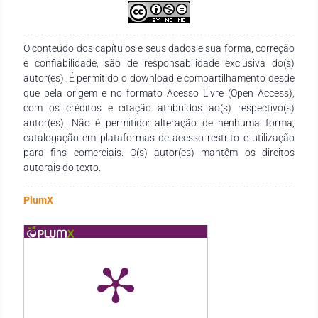
que compõe a pesquisa de campo; (b) a compreensão dos
acontecimentos das massificações culturais oriundas da
globalidade presente sobre o espaço escolar e concretizada
na sala de aula.
O conteúdo dos capítulos e seus dados e sua forma, correção
e confiabilidade, são de responsabilidade exclusiva do(s)
autor(es). É permitido o download e compartilhamento desde
que pela origem e no formato Acesso Livre (Open Access),
com os créditos e citação atribuídos ao(s) respectivo(s)
autor(es). Não é permitido: alteração de nenhuma forma,
catalogação em plataformas de acesso restrito e utilização
para fins comerciais. O(s) autor(es) mantêm os direitos
autorais do texto.
PlumX