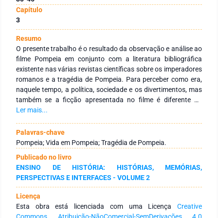
Capítulo
3
Resumo
O presente trabalho é o resultado da observação e análise ao
filme Pompeia em conjunto com a literatura bibliográfica
existente nas várias revistas científicas sobre os imperadores
romanos e a tragédia de Pompeia. Para perceber como era,
naquele tempo, a política, sociedade e os divertimentos, mas
também se a ficção apresentada no filme é diferente da
realidade apresentada pela ciência, foram utilizados os dois
Ler mais...
suportes de informação mencionados anteriormente e
descrito em simultâneo uma comparação entre o ponto de
Palavras-chave
vista do realizador com os diversos investigadores. O estudo
Pompeia; Vida em Pompeia; Tragédia de Pompeia.
permitiu a elaboração de um texto descritivo, onde se
Publicado no livro
concluiu que nos três pontos essenciais, o filme não diverge
ENSINO DE HISTÓRIA: HISTÓRIAS, MEMÓRIAS,
da ciência.
PERSPECTIVAS E INTERFACES - VOLUME 2
Licença
Esta obra está licenciada com uma Licença
Creative
Commons Atribuição-NãoComercial-SemDerivações 4.0