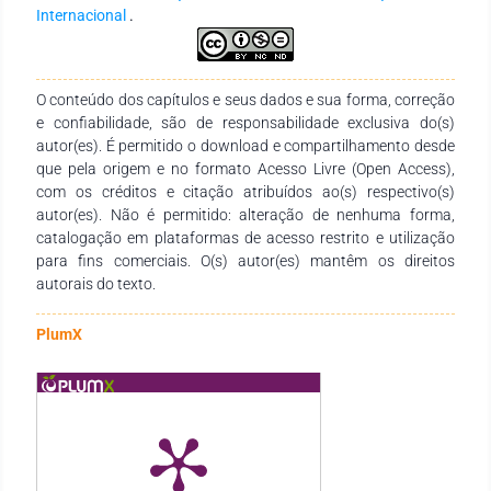
preparados para oferecer um ensino de qualidade e
Internacional
.
significativo, com recursos materiais e valorização dos
conteúdos, da cultura, da expressão e criatividade dos alunos
e das práticas artísticas e pedagógicas, contando com a
interdisciplinaridade e uso de metodologias e estratégias
O conteúdo dos capítulos e seus dados e sua forma, correção
diversas.
e confiabilidade, são de responsabilidade exclusiva do(s)
autor(es). É permitido o download e compartilhamento desde
que pela origem e no formato Acesso Livre (Open Access),
com os créditos e citação atribuídos ao(s) respectivo(s)
autor(es). Não é permitido: alteração de nenhuma forma,
catalogação em plataformas de acesso restrito e utilização
para fins comerciais. O(s) autor(es) mantêm os direitos
autorais do texto.
PlumX