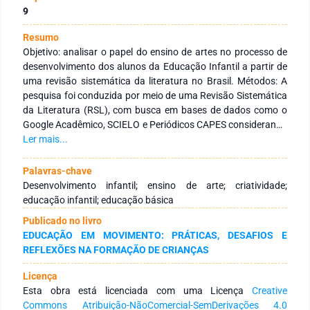
9
Resumo
Objetivo: analisar o papel do ensino de artes no processo de
desenvolvimento dos alunos da Educação Infantil a partir de
uma revisão sistemática da literatura no Brasil. Métodos: A
pesquisa foi conduzida por meio de uma Revisão Sistemática
da Literatura (RSL), com busca em bases de dados como o
Google Acadêmico, SCIELO e Periódicos CAPES considerando
artigos publicados nos últimos dez anos. Foram selecionados
Ler mais...
20 estudos relevantes que abordavam a relação entre ensino
de artes, o desenvolvimento infantil e expressões artísticas.
Palavras-chave
Resultados: Os resultados indicam que a educação artística e
Desenvolvimento infantil; ensino de arte; criatividade;
o ensino de arte desenvolvem desde a primeira infância a
educação infantil; educação básica
participação, construção e desenvolvimento de noções de
Publicado no livro
espaço, estética, pensamento e capacidade de manifestar-se
EDUCAÇÃO EM MOVIMENTO: PRÁTICAS, DESAFIOS E
criativamente e artisticamente, fazendo desta forma a
REFLEXÕES NA FORMAÇÃO DE CRIANÇAS
criança atingir suas potencialidades, desenvolver-se
cognitivamente e emocionalmente e resgatar o contato do
Licença
individuo com sua história, individualidade e cultura.
Esta obra está licenciada com uma Licença
Creative
Conclusão: o professor e a instituição escolar devem estar
Commons Atribuição-NãoComercial-SemDerivações 4.0