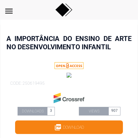
menu
A IMPORTÂNCIA DO ENSINO DE ARTE
NO DESENVOLVIMENTO INFANTIL
CODE: 250619495
3
907
DOWNLOADS
VIEWS
DOWNLOAD