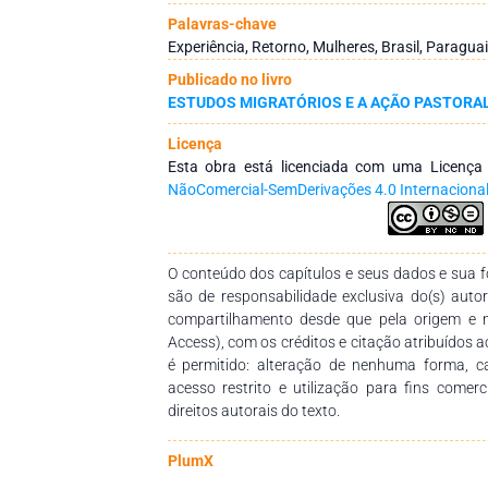
Paraguai, no Paraguai e em municípios brasil
Palavras-chave
Paraná, as múltiplas variáveis em torno da mig
Experiência, Retorno, Mulheres, Brasil, Paraguai
este retorno quando ocorre pode ser perman
Publicado no livro
experiência se apresenta de forma disti
ESTUDOS MIGRATÓRIOS E A AÇÃO PASTORA
retornados ou não. Além disso, notou-se nos 
maior das mulheres após o retorno na questã
Licença
públicos.
Esta obra está licenciada com uma Licenç
NãoComercial-SemDerivações 4.0 Internaciona
O conteúdo dos capítulos e seus dados e sua fo
são de responsabilidade exclusiva do(s) auto
compartilhamento desde que pela origem e 
Access), com os créditos e citação atribuídos a
é permitido: alteração de nenhuma forma, 
acesso restrito e utilização para fins comer
direitos autorais do texto.
PlumX