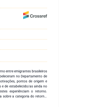
rno entre emigrantes brasileiros
abeleceram no Departamento de
motivações, pontos de origem e
s e de estabelecido/as ainda no
stes experiênciam o retorno.
ca sobre a categoria do retorno,
modalidade de história oral de
tritos de Departamento de Alto