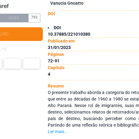
Vanucia Gnoatto
DOI
793
VIEWS
DOI
LOAD
10.37885/221010380
Publicado em
31/01/2023
LHE
Páginas
72-91
Capítulo
4
Resumo
O presente trabalho aborda a categoria do reto
que entre as décadas de 1960 a 1980 se est
Alto Paraná. Nesse rol de imigrantes, suas 
destino, selecionamos relatos de retornados/a
país de destino, buscando perceber como e
Partindo de uma reflexão teórica e bibliográfi
buscamos mostrar através de entrevistas, na 
Ler mais...
vida, coletadas em pesquisa de campo em dis