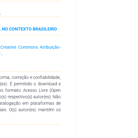
eiros fronteiriços do estado do
ração de retorno. Conclui-se que
.
ente ou temporário e que esta
nta para homens e mulheres,
L NO CONTEXTO BRASILEIRO
casos analisados o protagonismo
o laboral e busca por serviços
a
Creative Commons Atribuição-
l
.
rma, correção e confiabilidade,
r(es). É permitido o download e
no formato Acesso Livre (Open
o(s) respectivo(s) autor(es). Não
catalogação em plataformas de
ciais. O(s) autor(es) mantêm os