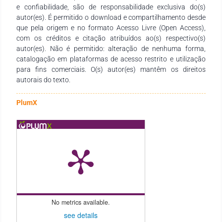
e confiabilidade, são de responsabilidade exclusiva do(s)
vontade firme de acadêmica, cientista e profissional voltada
autor(es). É permitido o download e compartilhamento desde
para o desenvolvimento, que sempre quisemos, para o povo
que pela origem e no formato Acesso Livre (Open Access),
brasileiro, principalmente os grupos minoritários mais
com os créditos e citação atribuídos ao(s) respectivo(s)
desassistidos pelo poder público.Por isso Amiga, com “A”
autor(es). Não é permitido: alteração de nenhuma forma,
maiúsculo, nada mais lisonjeiro para nós que pudemos ter a
catalogação em plataformas de acesso restrito e utilização
felicidade de estar com você nessa viagem terrena, de muitas
para fins comerciais. O(s) autor(es) mantêm os direitos
lutas, algumas vitórias importantes, mas sempre com sua
autorais do texto.
alegria, bom humor e atenção acolhedora para com seus
“filhos” adotivos, como colocam Jordanna e José Guilherme
(Zuza) que prefaciaram, com muito carinho, esse livro de
PlumX
belas recordações. E mais, com quem tiveram que dividir seu
tempo de filhos biológicos!PARABÉNS Sonia! Que os seus
80’s sejam apenas o início para os 90’s e muito mais!! Sempre
acolhedora, alegre, feliz e de bem com a VIDA!!!
No metrics available.
see details