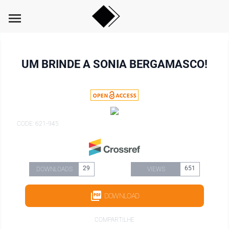
menu
UM BRINDE A SONIA BERGAMASCO!
CODE: 621-945
29
651
DOWNLOADS
VIEWS
DOWNLOAD
COMPARTILHE