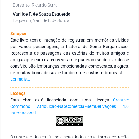
Borsatto, Ricardo Serra
Vanilde F. de Souza Esquerdo
Esquerdo, Vanilde F. de Souza
Sinopse
Este livro tem a intenção de registrar, em memórias vividas
por vários personagens, a história de Sonia Bergamasco.
Representa as passagens das estórias de muitos amigos e
amigas que com ela conviveram e puderam se deliciar desse
convívio. São lembranças emocionadas, comoventes, alegres,
de muitas brincadeiras, e também de sustos e broncas! De
toda forma de fatos memoráveis!!!E por que não, ainda de
Ler mais...
acontecimentos profissionais, acadêmicos e de vida, de muita
seriedade.Nossa querida amiga, e seu modo de ser, está
Licença
registrado nesse livro de memórias, para que a posteridade a
Esta obra está licenciada com uma Licença
Creative
possa conhecer para além do seu primoroso perfil
Commons Atribuição-NãoComercial-SemDerivações 4.0
acadêmico. De professora, e mais do que isso de educadora,
Internacional
.
de tantos artigos publicados, de participação em mesas de
debate em inúmeros Congressos e Encontros sobre ciência,
pesquisa, ensino e extensão rural, e também de política
O conteúdo dos capítulos e seus dados e sua forma, correção
nacional e internacional!Sonia sempre se conduziu com