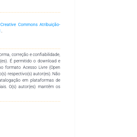
s nacionais e internacionais com
 fomentar a formação continuada
a produção e socialização de
. Agradecemos aos autores pelo
a
Creative Commons Atribuição-
o desenvolvimento e conclusão
l
.
sirva de instrumento didático-
 diversos níveis de ensino em
tica.
rma, correção e confiabilidade,
r(es). É permitido o download e
no formato Acesso Livre (Open
o(s) respectivo(s) autor(es). Não
catalogação em plataformas de
ciais. O(s) autor(es) mantêm os