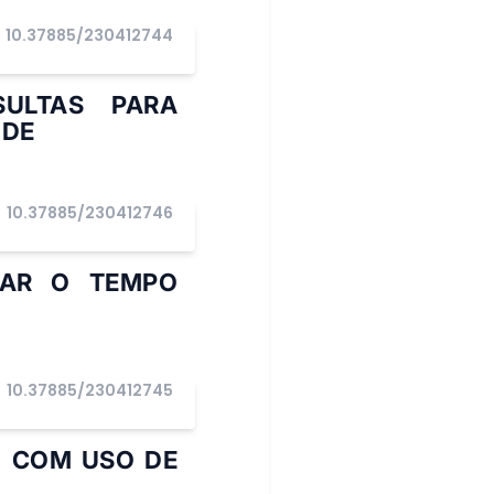
10.37885/230412744
SULTAS PARA
ÚDE
10.37885/230412746
IAR O TEMPO
10.37885/230412745
 COM USO DE