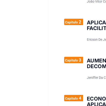
João Vitor C
2
APLIC
Capítulo
FACILI
Ericson De J
3
AUMEN
Capítulo
DECOM
Jeniffer Da 
4
ECONO
Capítulo
APLICA