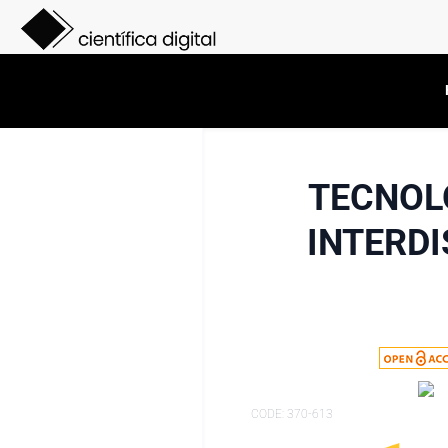
TECNOL
INTERD
CODE: 370-613