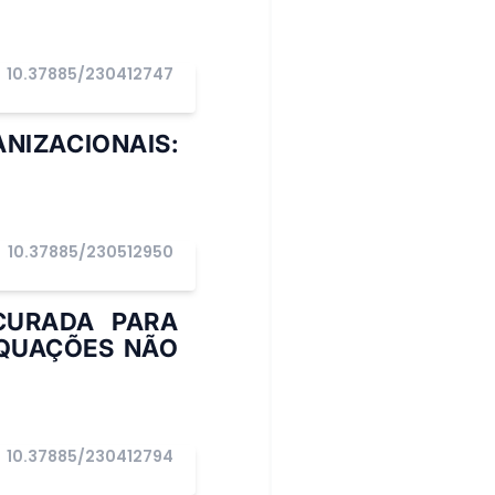
10.37885/230412747
NIZACIONAIS:
10.37885/230512950
CURADA PARA
EQUAÇÕES NÃO
10.37885/230412794