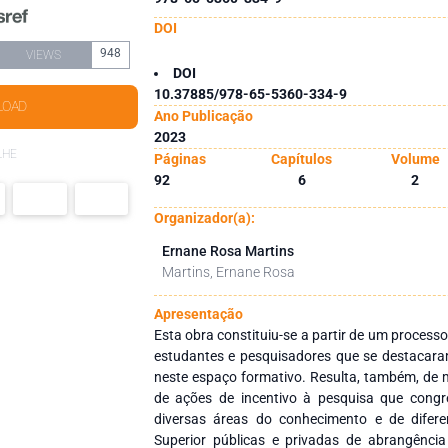
DOI
948
VIEWS
DOI
10.37885/978-65-5360-334-9
LOAD
Ano Publicação
2023
LHE
Páginas
Capítulos
Volume
92
6
2
Organizador(a):
Ernane Rosa Martins
Martins, Ernane Rosa
Apresentação
Esta obra constituiu-se a partir de um processo
estudantes e pesquisadores que se destacara
neste espaço formativo. Resulta, também, de m
de ações de incentivo à pesquisa que cong
diversas áreas do conhecimento e de difere
Superior públicas e privadas de abrangência