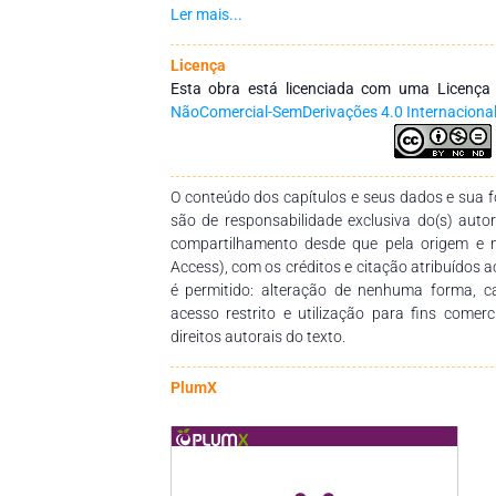
como objetivo integrar ações interinstitucionai
Ler mais...
redes de pesquisa que tenham a finalidade de
dos profissionais da educação, por meio d
Licença
conhecimentos das diversas áreas do Saberes
Esta obra está licenciada com uma Licenç
empenho, disponibilidade e dedicação para 
NãoComercial-SemDerivações 4.0 Internaciona
dessa obra. Esperamos também que esta obra 
pedagógico para estudantes, professores dos
seus trabalhos e demais interessados pela temá
O conteúdo dos capítulos e seus dados e sua fo
são de responsabilidade exclusiva do(s) auto
compartilhamento desde que pela origem e 
Access), com os créditos e citação atribuídos a
é permitido: alteração de nenhuma forma, 
acesso restrito e utilização para fins comer
direitos autorais do texto.
PlumX