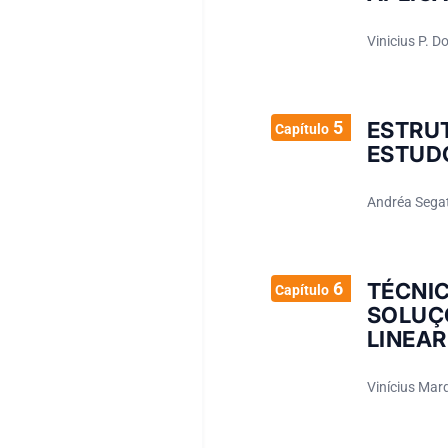
Vinicius P. 
5
ESTRUT
Capítulo
ESTUD
Andréa Segat
6
TÉCNI
Capítulo
SOLUÇ
LINEAR
Vinícius Marq