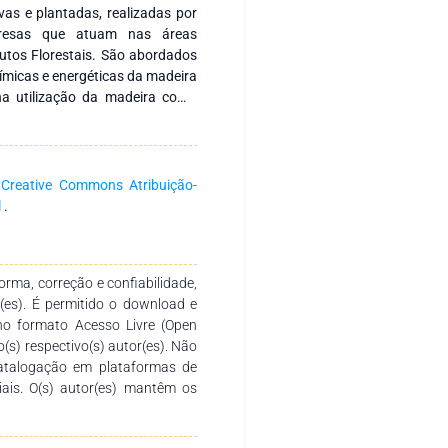
vas e plantadas, realizadas por
mpresas que atuam nas áreas
dutos Florestais. São abordados
ímicas e energéticas da madeira
na utilização da madeira como
de ampliar os conhecimentos do
futuras pesquisas. Agradecemos
 empenho para a conclusão dessa
a
Creative Commons Atribuição-
l
.
rma, correção e confiabilidade,
r(es). É permitido o download e
no formato Acesso Livre (Open
o(s) respectivo(s) autor(es). Não
catalogação em plataformas de
ciais. O(s) autor(es) mantêm os