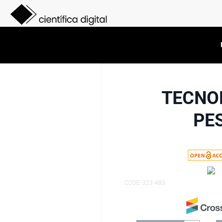
TECNO
PE
CODE: 323-483