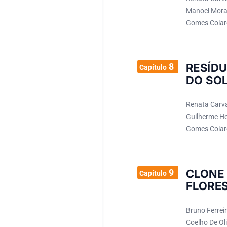
Manoel Morae
Gomes Colare
8
RESÍD
Capítulo
DO SO
Renata Carva
Guilherme Hen
Gomes Colare
9
CLONE
Capítulo
FLORES
Bruno Ferrei
Coelho De Ol