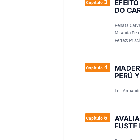
3
EFEITO
Capítulo
DO CAR
Renata Carva
Miranda Fern
Ferraz; Prisc
4
MADER
Capítulo
PERÚ 
Leif Armand
5
AVALI
Capítulo
FUSTE 