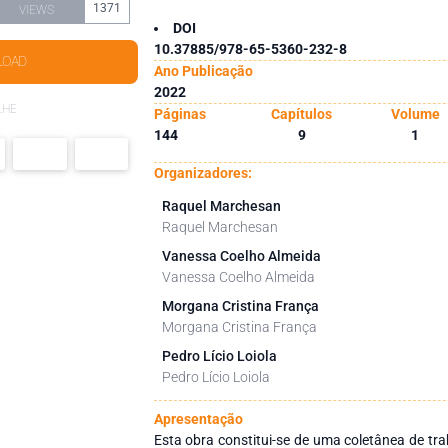
1371
VIEWS
DOI
10.37885/978-65-5360-232-8
LOAD
Ano Publicação
2022
LHE
Páginas
Capítulos
Volume
144
9
1
Organizadores:
Raquel Marchesan
Raquel Marchesan
Vanessa Coelho Almeida
Vanessa Coelho Almeida
Morgana Cristina França
Morgana Cristina França
Pedro Lício Loiola
Pedro Lício Loiola
Apresentação
Esta obra constitui-se de uma coletânea de tr