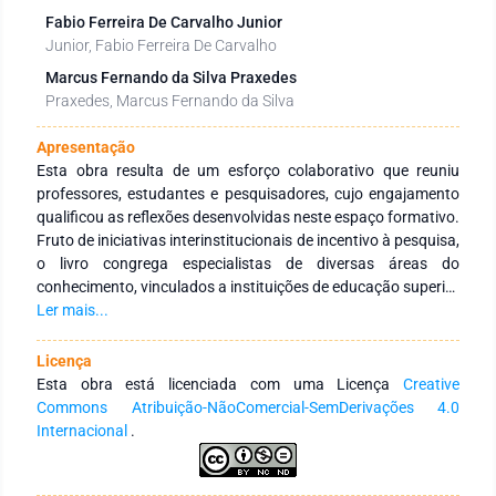
Fabio Ferreira De Carvalho Junior
Junior, Fabio Ferreira De Carvalho
Marcus Fernando da Silva Praxedes
Praxedes, Marcus Fernando da Silva
Apresentação
Esta obra resulta de um esforço colaborativo que reuniu
professores, estudantes e pesquisadores, cujo engajamento
qualificou as reflexões desenvolvidas neste espaço formativo.
Fruto de iniciativas interinstitucionais de incentivo à pesquisa,
o livro congrega especialistas de diversas áreas do
conhecimento, vinculados a instituições de educação superior
públicas e privadas, no Brasil e no exterior. O objetivo central é
Ler mais...
fortalecer a integração entre instituições por meio de redes de
pesquisa voltadas à formação continuada de profissionais da
Licença
educação, promovendo a produção e a ampla disseminação
Esta obra está licenciada com uma Licença
Creative
do conhecimento. Agradecemos aos autores pela dedicação
Commons Atribuição-NãoComercial-SemDerivações 4.0
e compromisso na construção desta obra, que se propõe a
Internacional
.
ser um recurso didático-pedagógico relevante para
estudantes, docentes de diferentes níveis de ensino e demais
interessados na temática.