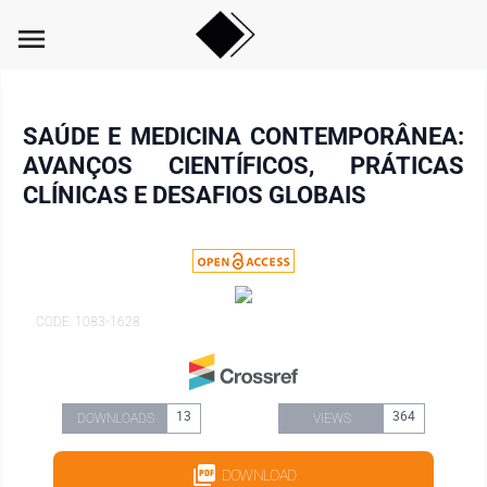
menu
SAÚDE E MEDICINA CONTEMPORÂNEA:
AVANÇOS CIENTÍFICOS, PRÁTICAS
CLÍNICAS E DESAFIOS GLOBAIS
CODE: 1083-1628
13
364
DOWNLOADS
VIEWS
DOWNLOAD