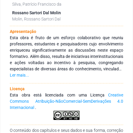
Silva, Patrício Francisco da
Rossano Sartori Dal Molin
Molin, Rossano Sartori Dal
Apresentação
Esta obra é fruto de um esforço colaborativo que reuniu
professores, estudantes e pesquisadores cujo envolvimento
enriqueceu significativamente as discussões neste espaço
formativo. Além disso, resulta de iniciativas interinstitucionais
e ações voltadas ao incentivo à pesquisa, congregando
especialistas de diversas áreas do conhecimento, vinculados
a Instituições de Educação Superior, públicas e privadas, em
Ler mais...
âmbito nacional e internacional. Seu principal objetivo é
fortalecer a integração entre instituições, tanto no Brasil
Licença
quanto no exterior, por meio de redes de pesquisa
Esta obra está licenciada com uma Licença
Creative
comprometidas com a formação continuada de profissionais
Commons Atribuição-NãoComercial-SemDerivações 4.0
da educação. Para isso, busca-se a produção e a ampla
Internacional
.
disseminação do conhecimento em distintas áreas do saber.
Expressamos nossa profunda gratidão aos autores pelo
empenho, comprometimento e dedicação na concepção e
O conteúdo dos capítulos e seus dados e sua forma, correção
finalização desta obra. Esperamos que ela se consolide como