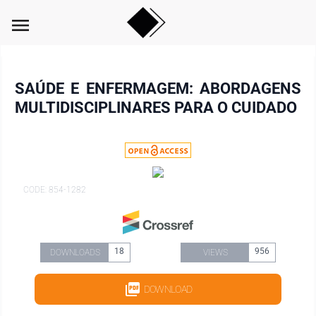
menu
SAÚDE E ENFERMAGEM: ABORDAGENS
MULTIDISCIPLINARES PARA O CUIDADO
CODE: 854-1282
18
956
DOWNLOADS
VIEWS
DOWNLOAD