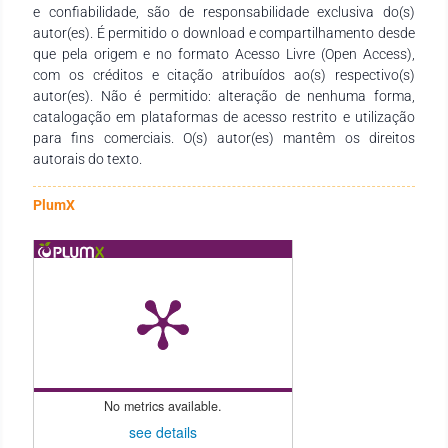
e confiabilidade, são de responsabilidade exclusiva do(s)
um recurso didático-pedagógico valioso, atendendo às
autor(es). É permitido o download e compartilhamento desde
necessidades de estudantes, docentes de todos os níveis de
que pela origem e no formato Acesso Livre (Open Access),
ensino e demais interessados na temática.
com os créditos e citação atribuídos ao(s) respectivo(s)
autor(es). Não é permitido: alteração de nenhuma forma,
catalogação em plataformas de acesso restrito e utilização
para fins comerciais. O(s) autor(es) mantêm os direitos
autorais do texto.
PlumX
No metrics available.
see details