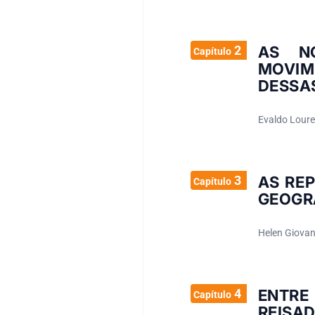
2
AS N
Capítulo
MOVIM
DESSA
Evaldo Loure
3
AS REP
Capítulo
GEOGR
Helen Giovan
4
ENTRE 
Capítulo
REISAD