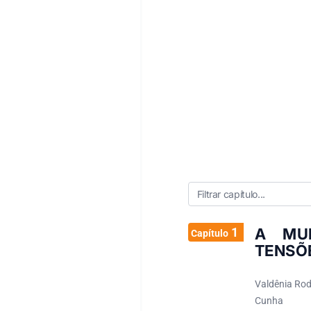
1
A MUL
Capítulo
TENSÕE
Valdênia Rod
Cunha