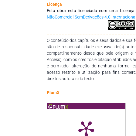
dos profissionais da educação, por meio d
Licença
conhecimentos das diversas áreas do Saberes
Esta obra está licenciada com uma Licenç
empenho, disponibilidade e dedicação para 
NãoComercial-SemDerivações 4.0 Internaciona
dessa obra. Esperamos também que esta obra 
pedagógico para estudantes, professores dos
seus trabalhos e demais interessados pela temá
O conteúdo dos capítulos e seus dados e sua fo
são de responsabilidade exclusiva do(s) auto
compartilhamento desde que pela origem e 
Access), com os créditos e citação atribuídos a
é permitido: alteração de nenhuma forma, 
acesso restrito e utilização para fins comer
direitos autorais do texto.
PlumX