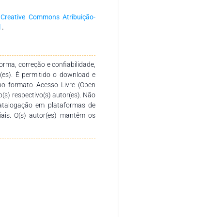
a produção e socialização de
. Agradecemos aos autores pelo
a
Creative Commons Atribuição-
o desenvolvimento e conclusão
l
.
sirva de instrumento didático-
 diversos níveis de ensino em
tica.
rma, correção e confiabilidade,
r(es). É permitido o download e
no formato Acesso Livre (Open
o(s) respectivo(s) autor(es). Não
catalogação em plataformas de
ciais. O(s) autor(es) mantêm os