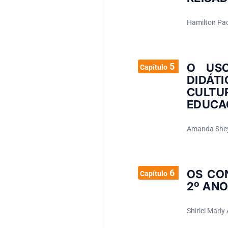
Hamilton Pa
5
O USO
Capítulo
DIDÁT
CULTU
EDUCA
Amanda Sheyl
6
OS CO
Capítulo
2º AN
Shirlei Marly