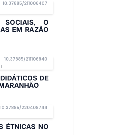
10.37885/211006407
I
SOCIAIS, O
ÇAS EM RAZÃO
10.37885/211106840
I
DIDÁTICOS DE
O MARANHÃO
10.37885/220408744
S ÉTNICAS NO