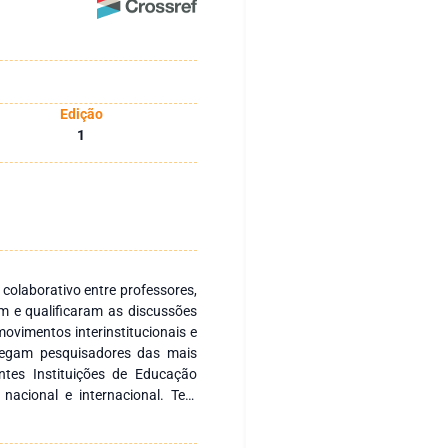
Edição
1
 colaborativo entre professores,
m e qualificaram as discussões
ovimentos interinstitucionais e
regam pesquisadores das mais
ntes Instituições de Educação
 nacional e internacional. Tem
s nacionais e internacionais com
 fomentar a formação continuada