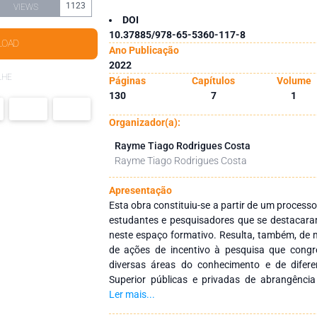
1123
VIEWS
DOI
10.37885/978-65-5360-117-8
LOAD
Ano Publicação
2022
LHE
Páginas
Capítulos
Volume
130
7
1
Organizador(a):
Rayme Tiago Rodrigues Costa
Rayme Tiago Rodrigues Costa
Apresentação
Esta obra constituiu-se a partir de um processo
estudantes e pesquisadores que se destacara
neste espaço formativo. Resulta, também, de m
de ações de incentivo à pesquisa que cong
diversas áreas do conhecimento e de difere
Superior públicas e privadas de abrangência
como objetivo integrar ações interinstitucionai
Ler mais...
redes de pesquisa que tenham a finalidade de