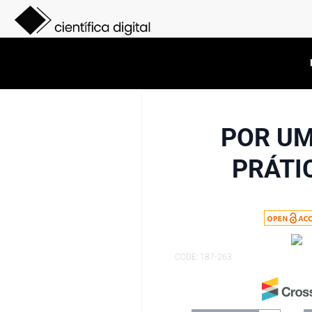
POR U
PRÁTI
CODE: 187-263