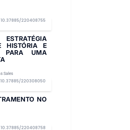
10.37885/220408755
 ESTRATÉGIA
 HISTÓRIA E
NA PARA UMA
TA
s Sales
10.37885/220308050
ETRAMENTO NO
10.37885/220408758