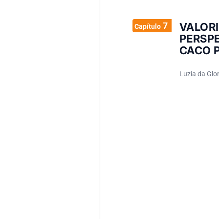
7
VALO
Capítulo
PERSP
CACO P
Luzia da Glo