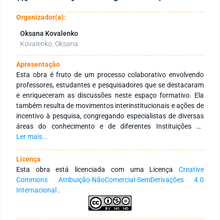
Organizador(a):
Oksana Kovalenko
Kovalenko, Oksana
Apresentação
Esta obra é fruto de um processo colaborativo envolvendo
professores, estudantes e pesquisadores que se destacaram
e enriqueceram as discussões neste espaço formativo. Ela
também resulta de movimentos interinstitucionais e ações de
incentivo à pesquisa, congregando especialistas de diversas
áreas do conhecimento e de diferentes Instituições de
Educação Superior, públicas e privadas, com abrangência
Ler mais...
nacional e internacional. O objetivo principal desta obra é
integrar ações interinstitucionais, tanto nacionais quanto
Licença
internacionais, com redes de pesquisa dedicadas a fomentar
Esta obra está licenciada com uma Licença
Creative
a formação continuada de profissionais da educação. Isso é
Commons Atribuição-NãoComercial-SemDerivações 4.0
realizado por meio da produção e disseminação de
Internacional
.
conhecimentos em várias áreas do saber. Expressamos
nossa gratidão aos autores pelo empenho, disponibilidade e
dedicação no desenvolvimento e conclusão desta obra.