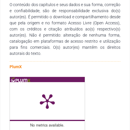
O conteúdo dos capítulos e seus dados e sua forma, correção
Esperamos que ela se torne um instrumento didático-
e confiabilidade, são de responsabilidade exclusiva do(s)
pedagógico valioso para estudantes, professores de todos os
autor(es). É permitido o download e compartilhamento desde
níveis de ensino, e demais interessados na temática.
que pela origem e no formato Acesso Livre (Open Access),
com os créditos e citação atribuídos ao(s) respectivo(s)
autor(es). Não é permitido: alteração de nenhuma forma,
catalogação em plataformas de acesso restrito e utilização
para fins comerciais. O(s) autor(es) mantêm os direitos
autorais do texto.
PlumX
No metrics available.