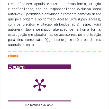
O conteúdo dos capítulos e seus dados e sua forma, correção
aprendizado de máquina aplicados ao sistema de justiça. O
e confiabilidade, são de responsabilidade exclusiva do(s)
trabalho demonstra que a introdução da IA no processo
autor(es). É permitido o download e compartilhamento desde
penal requer salvaguardas específicas para assegurar a
que pela origem e no formato Acesso Livre (Open Access),
proteção dos direitos do investigado, como transparência
com os créditos e citação atribuídos ao(s) respectivo(s)
algorítmica, supervisão humana e controle judicial. Conclui-se
autor(es). Não é permitido: alteração de nenhuma forma,
que, embora o ANPP represente um instrumento de
catalogação em plataformas de acesso restrito e utilização
celeridade e eficiência no sistema de justiça criminal, sua
para fins comerciais. O(s) autor(es) mantêm os direitos
compatibilização com tecnologias emergentes deve pautar-se
autorais do texto.
pelos critérios de legalidade, proporcionalidade e respeito aos
direitos fundamentais.
PlumX
No metrics available.