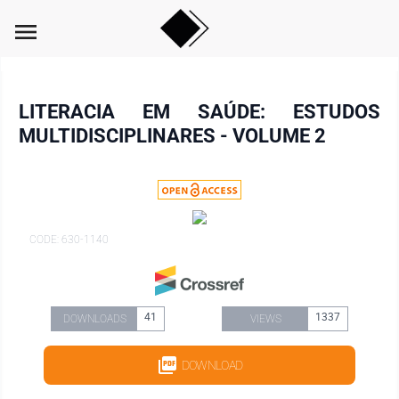
menu
LITERACIA EM SAÚDE: ESTUDOS
MULTIDISCIPLINARES - VOLUME 2
CODE: 630-1140
41
1337
DOWNLOADS
VIEWS
DOWNLOAD