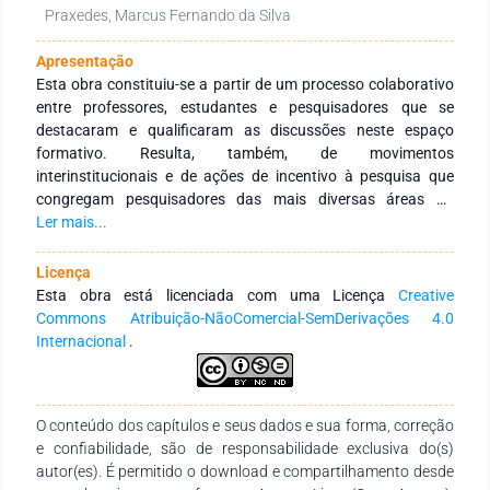
Praxedes, Marcus Fernando da Silva
Apresentação
Esta obra constituiu-se a partir de um processo colaborativo
entre professores, estudantes e pesquisadores que se
destacaram e qualificaram as discussões neste espaço
formativo. Resulta, também, de movimentos
interinstitucionais e de ações de incentivo à pesquisa que
congregam pesquisadores das mais diversas áreas do
conhecimento e de diferentes Instituições de Educação
Ler mais...
Superior públicas e privadas de abrangência nacional e
internacional. Tem como objetivo integrar ações
Licença
interinstitucionais nacionais e internacionais com redes de
Esta obra está licenciada com uma Licença
Creative
pesquisa que tenham a finalidade de fomentar a formação
Commons Atribuição-NãoComercial-SemDerivações 4.0
continuada dos profissionais da educação, por meio da
Internacional
.
produção e socialização de conhecimentos das diversas
áreas do Saberes. Agradecemos aos autores pelo empenho,
disponibilidade e dedicação para o desenvolvimento e
O conteúdo dos capítulos e seus dados e sua forma, correção
conclusão dessa obra. Esperamos também que esta obra
e confiabilidade, são de responsabilidade exclusiva do(s)
sirva de instrumento didático-pedagógico para estudantes,
autor(es). É permitido o download e compartilhamento desde
professores dos diversos níveis de ensino em seus trabalhos e