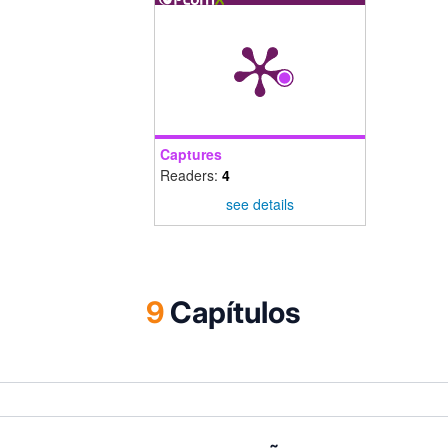
investigação realizados nesta matéria, fund
aposta crescente no desenvolvimento de co
liderança, na Educação Escolar. Pela mão 
Liderança na Promoção de uma Cultura de Avali
sobre a proximidade do atual modelo de admin
em Portugal, à luz de princípios da gestão, 
supervisão pedagógica e transformação globa
Captures
intrinsecamente ligados e o sucesso de uma o
Readers:
4
muito, das opções de liderança do diretor
see details
concetual”. Mário Henrique Gomes e Henriques
obra, destacam, no seu capítulo, a relevância 
projetos, no incremento da mudança da Educaç
Missão da Escola e os Desafios da Edu
Representações e Práticas dos Docentes”. N
9
Capítulos
Experiência na Obra de Carolina Maria de Jesus
Munique Noal, somos convidados a pôr em r
educação informal. Ela apostou na educaç
crianças dos preditores socioculturais, enqu
uma sociedade que precisava disciplinar o tr
trabalho explorado”. Carolina Maria de Jesus
escritos, revela “uma dimensão importante da 