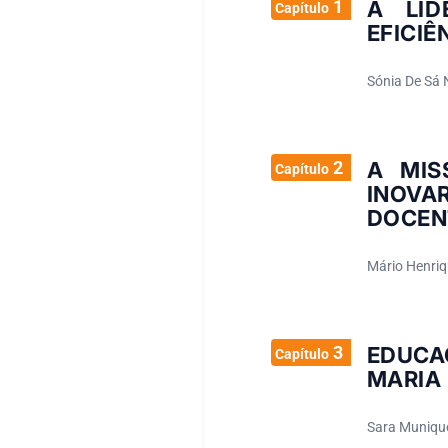
1
A LI
Capítulo
EFICIÊ
Sónia De Sá 
2
A MIS
Capítulo
INOVA
DOCEN
Mário Henriq
3
EDUCA
Capítulo
MARIA 
Sara Muniqu