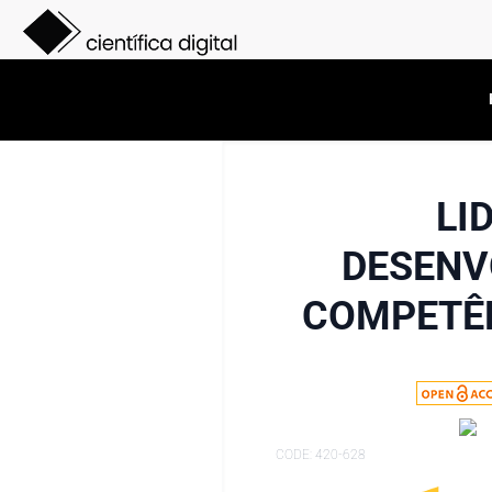
LI
DESENV
COMPETÊN
CODE: 420-628