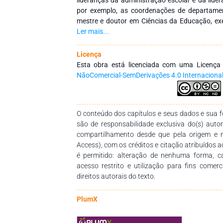
por exemplo, as coordenações de departame
mestre e doutor em Ciências da Educação, ex
Diretor de um Agrupamento de Escolas, consti
Ler mais...
de ensino, da Educação Pré-Escolar ao Ensin
1700 alunos e aproximadamente 300 prof
Licença
Administração Escolar, pela Universidade de Li
Esta obra está licenciada com uma Licenç
Pós-Doutoramento no Departamento de Ge
NãoComercial-SemDerivações 4.0 Internaciona
Universidade Aberta, no âmbito da Administração
investigador integrado do grupo de in
Intercultural, do Centro de Estudos das Migraçõ
O conteúdo dos capítulos e seus dados e sua fo
(CEMRI), sediado na Universidade Aberta. He
são de responsabilidade exclusiva do(s) auto
Educação, exercendo atualmente funções de
compartilhamento desde que pela origem e 
Agrupamento de Escolas, reconhecido como “Es
Access), com os créditos e citação atribuídos a
“Escola SaudávelMente” e com o “Selo Protet
é permitido: alteração de nenhuma forma, 
Formador acreditado pelo Conselho Cientí
acesso restrito e utilização para fins comer
Contínua, tem lecionado no Ensino Superior, na
direitos autorais do texto.
professores. Neste livro, partimos da con
produzida acerca da relevância das lideran
coesas e motivadas, que funcionam de forma
PlumX
objetivos comuns, traz à tona a importânci
líderes escolares. Com estas motivações, pret