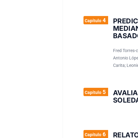
4
PREDI
Capítulo
MEDIA
BASADO
Fred Torres-c
Antonio Lópe
Carita; Leon
5
AVALI
Capítulo
SOLEDA
6
RELAT
Capítulo