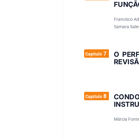
FUNÇÃ
Francisco Ade
Samara Sale
7
O PER
Capítulo
REVISÃ
8
COND
Capítulo
INSTR
Márcia Fonte