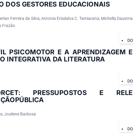
O DOS GESTORES EDUCACIONAIS
Gomes Henrique Santos
rlan Ferreira da Silva; Antonia Erisdalva C. Tamiarana; Michella Daustria
s Frazão
DO
FIL PSICOMOTOR E A APRENDIZAGEM 
O INTEGRATIVA DA LITERATURA
DO
ORCET: PRESSUPOSTOS E REL
UÇÃOPÚBLICA
s; Josilene Barbosa
DO