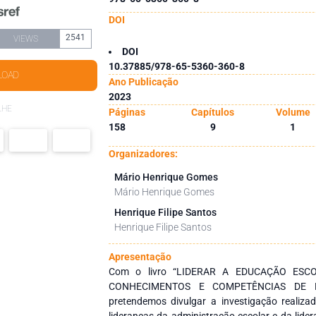
DOI
2541
VIEWS
DOI
10.37885/978-65-5360-360-8
LOAD
Ano Publicação
2023
LHE
Páginas
Capítulos
Volume
158
9
1
Organizadores:
Mário Henrique Gomes
Mário Henrique Gomes
Henrique Filipe Santos
Henrique Filipe Santos
Apresentação
Com o livro “LIDERAR A EDUCAÇÃO ESC
CONHECIMENTOS E COMPETÊNCIAS DE 
pretendemos divulgar a investigação realiza
lideranças da administração escolar e da lide