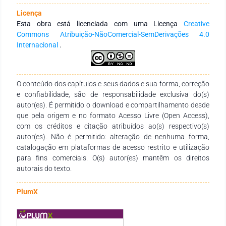
Superior públicas e privadas de abrangência nacional e
internacional. Tem como objetivo integrar ações
Licença
interinstitucionais nacionais e internacionais com redes de
Esta obra está licenciada com uma Licença
Creative
pesquisa que tenham a finalidade de fomentar a formação
Commons Atribuição-NãoComercial-SemDerivações 4.0
continuada dos profissionais da educação, por meio da
Internacional
.
produção e socialização de conhecimentos das diversas
áreas do Saberes. Agradecemos aos autores pelo empenho,
disponibilidade e dedicação para o desenvolvimento e
O conteúdo dos capítulos e seus dados e sua forma, correção
conclusão dessa obra. Esperamos também que esta obra
e confiabilidade, são de responsabilidade exclusiva do(s)
sirva de instrumento didático-pedagógico para estudantes,
autor(es). É permitido o download e compartilhamento desde
professores dos diversos níveis de ensino em seus trabalhos e
que pela origem e no formato Acesso Livre (Open Access),
demais interessados pela temática.
com os créditos e citação atribuídos ao(s) respectivo(s)
autor(es). Não é permitido: alteração de nenhuma forma,
catalogação em plataformas de acesso restrito e utilização
para fins comerciais. O(s) autor(es) mantêm os direitos
autorais do texto.
PlumX