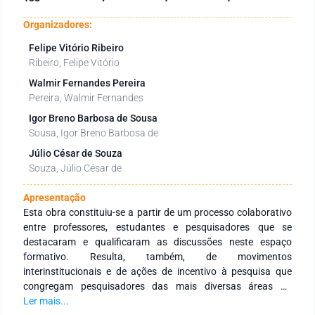
Organizadores:
Felipe Vitório Ribeiro
Ribeiro, Felipe Vitório
Walmir Fernandes Pereira
Pereira, Walmir Fernandes
Igor Breno Barbosa de Sousa
Sousa, Igor Breno Barbosa de
Júlio César de Souza
Souza, Júlio César de
Apresentação
Esta obra constituiu-se a partir de um processo colaborativo
entre professores, estudantes e pesquisadores que se
destacaram e qualificaram as discussões neste espaço
formativo. Resulta, também, de movimentos
interinstitucionais e de ações de incentivo à pesquisa que
congregam pesquisadores das mais diversas áreas do
conhecimento e de diferentes Instituições de Educação
Ler mais...