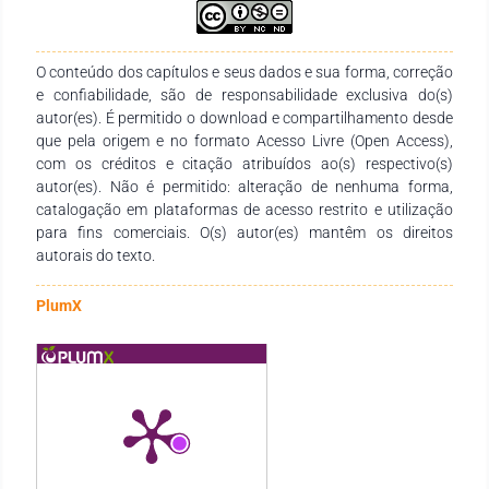
de escoamento: uma parte daliteratura abordou esta questão
de forma experimental, propondo modelos
empíricosbaseados principalmente em mapas de fluxo. Outra
O conteúdo dos capítulos e seus dados e sua forma, correção
parte desenvolveu projetosutilizando técnicas de Inteligência
e confiabilidade, são de responsabilidade exclusiva do(s)
Artificial, que seriam treinadas a partir de
autor(es). É permitido o download e compartilhamento desde
dadosexperimentais. É no sentido desta última abordagem
que pela origem e no formato Acesso Livre (Open Access),
que este trabalho foi desenvolvido,especificamente em uma
com os créditos e citação atribuídos ao(s) respectivo(s)
base de dados de escoamento bifásico água-óleoem
autor(es). Não é permitido: alteração de nenhuma forma,
tubulações horizontais. Assim, foram implementadas
catalogação em plataformas de acesso restrito e utilização
inicialmente, Redes NeuraisArtificiais que classificaram um
para fins comerciais. O(s) autor(es) mantêm os direitos
conjunto de oito padrões de escoamento. De modo avalidar
autorais do texto.
os resultados obtidos e ter margem para comparação,
também foram adotadasas técnicas: KNN, SVM, K-Means,
Fuzzy C-Means e Random Forest. A análisedos resultados
PlumX
obtidos de todas estas indicaram que a que melhor se
adequou aeste conjunto de dados, com as condições com
que foram construídas, foram asRedes Neurais, que
apresentaram a melhor acurácia obtida, de 95, 0594%. O
SVMe o Random Forest apresentaram resultados
ligeiramente piores, com 92, 8218% e93, 5644% de acurácia,
respectivamente. Já o KNN teve resultados medianos,
com85, 3960% de acurácia, e o K-Means com 66, 6596% de