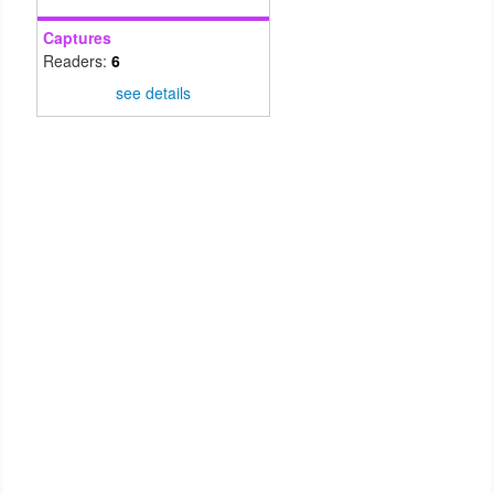
acurácia, e o Fuzzy C-Meanscom 77, 7504% apresentaram
Captures
resultados considerados insuficientes, ou seja, não
Readers:
6
sãotécnicas viáveis nesta aplicação.
see details