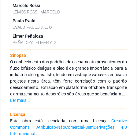
Marcelo Rossi
LEMOS ROSSI, MARCELO
Paulo Evald
EVALD, PAULO J. D. O.
Elmer Peñaloza
PEÑALOZA, ELMER A.G.
Sinopse
O conhecimento dos padrões de escoamento provenientes do
fluxo bifásico deágua e óleo é de grande importância para a
indústria óleo-gás. Isto, tendo em vistaque variáveis críticas a
projetos nesta área, têm forte correlação com o padrão
deescoamento. Extração em plataforma offshore, transporte
e armazenamento depetróleo são áreas que se beneficiam do
emprego de técnicas que possam prever ospadrões de
Ler mais...
escoamento. Porém, até o momento não é possível fazer
previsões deforma analítica, baseando-se apenas na
Licença
modelagem matemática do sistema. Nestecontexto, diversos
Esta obra está licenciada com uma Licença
Creative
trabalhos foram desenvolvidos no sentido de encontrar
Commons Atribuição-NãoComercial-SemDerivações 4.0
outrasformas de fazer a estimação dos regimes ou padrões
Internacional
.