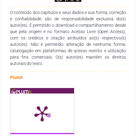
Esperamos também que esta obra sirva de instrumento
didático-pedagógico para estudantes, professores dos
O conteúdo dos capítulos e seus dados e sua forma, correção
diversos níveis de ensino em seus trabalhos e demais
e confiabilidade, são de responsabilidade exclusiva do(s)
interessados pela temática.
autor(es). É permitido o download e compartilhamento desde
que pela origem e no formato Acesso Livre (Open Access),
com os créditos e citação atribuídos ao(s) respectivo(s)
autor(es). Não é permitido: alteração de nenhuma forma,
catalogação em plataformas de acesso restrito e utilização
para fins comerciais. O(s) autor(es) mantêm os direitos
autorais do texto.
PlumX