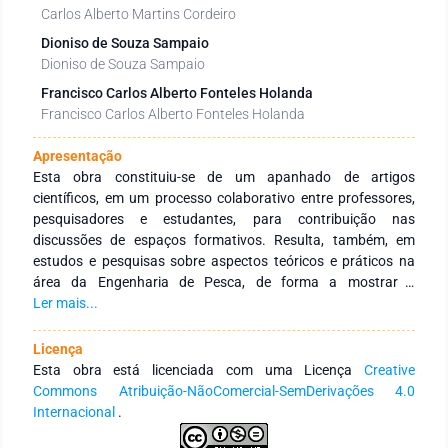
Carlos Alberto Martins Cordeiro
Dioniso de Souza Sampaio
Dioniso de Souza Sampaio
Francisco Carlos Alberto Fonteles Holanda
Francisco Carlos Alberto Fonteles Holanda
Apresentação
Esta obra constituiu-se de um apanhado de artigos
científicos, em um processo colaborativo entre professores,
pesquisadores e estudantes, para contribuição nas
discussões de espaços formativos. Resulta, também, em
estudos e pesquisas sobre aspectos teóricos e práticos na
área da Engenharia de Pesca, de forma a mostrar e
caracterizar atividades relacionadas ao cultivo, captura e
Ler mais...
comercialização de peixes e demais animais aquáticos, além
disso, pôde mostrar o desenvolvimento de pesquisas de
Licença
novos métodos e técnicas de criação e melhorias genéticas
Esta obra está licenciada com uma Licença
Creative
dos animais, aumentando a qualidade do produto final.
Commons Atribuição-NãoComercial-SemDerivações 4.0
Agradecemos aos autores pelo empenho, disponibilidade e
Internacional
.
dedicação para o desenvolvimento e conclusão dessa obra.