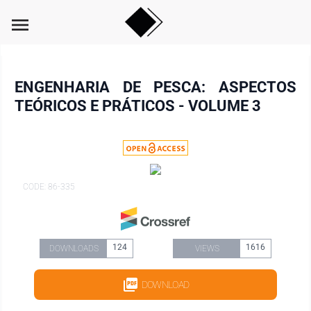
menu
ENGENHARIA DE PESCA: ASPECTOS
TEÓRICOS E PRÁTICOS - VOLUME 3
CODE: 86-335
124
1616
DOWNLOADS
VIEWS
DOWNLOAD