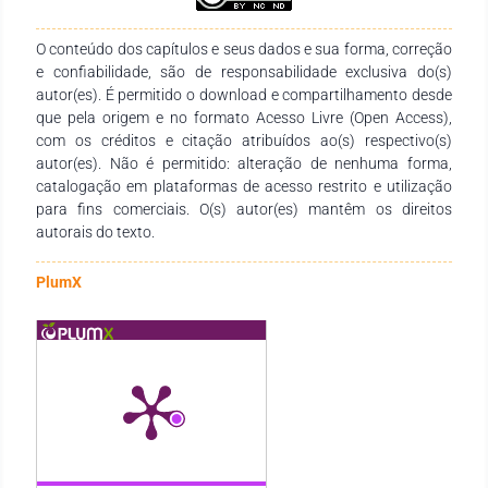
áreas do Saberes. Agradecemos aos autores pelo empenho,
disponibilidade e dedicação para o desenvolvimento e
O conteúdo dos capítulos e seus dados e sua forma, correção
conclusão dessa obra. Esperamos também que esta obra
e confiabilidade, são de responsabilidade exclusiva do(s)
sirva de instrumento didático-pedagógico para estudantes,
autor(es). É permitido o download e compartilhamento desde
professores dos diversos níveis de ensino em seus trabalhos e
que pela origem e no formato Acesso Livre (Open Access),
demais interessados pela temática.
com os créditos e citação atribuídos ao(s) respectivo(s)
autor(es). Não é permitido: alteração de nenhuma forma,
catalogação em plataformas de acesso restrito e utilização
para fins comerciais. O(s) autor(es) mantêm os direitos
autorais do texto.
PlumX