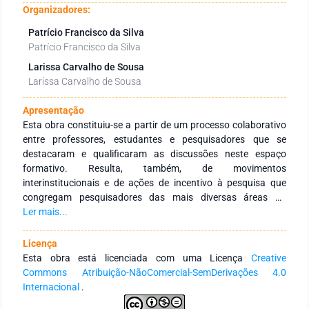
Organizadores:
Patrício Francisco da Silva
Patrício Francisco da Silva
Larissa Carvalho de Sousa
Larissa Carvalho de Sousa
Apresentação
Esta obra constituiu-se a partir de um processo colaborativo
entre professores, estudantes e pesquisadores que se
destacaram e qualificaram as discussões neste espaço
formativo. Resulta, também, de movimentos
interinstitucionais e de ações de incentivo à pesquisa que
congregam pesquisadores das mais diversas áreas do
conhecimento e de diferentes Instituições de Educação
Ler mais...
Superior públicas e privadas de abrangência nacional e
internacional. Tem como objetivo integrar ações
Licença
interinstitucionais nacionais e internacionais com redes de
Esta obra está licenciada com uma Licença
Creative
pesquisa que tenham a finalidade de fomentar a formação
Commons Atribuição-NãoComercial-SemDerivações 4.0
continuada dos profissionais da educação, por meio da
Internacional
.
produção e socialização de conhecimentos das diversas