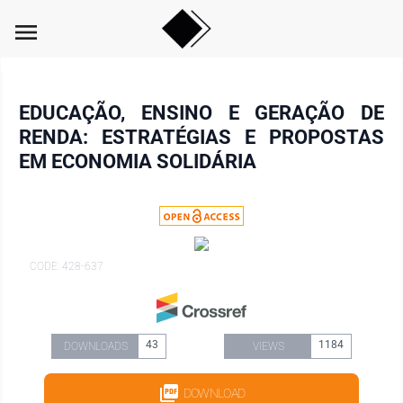
menu
EDUCAÇÃO, ENSINO E GERAÇÃO DE
RENDA: ESTRATÉGIAS E PROPOSTAS
EM ECONOMIA SOLIDÁRIA
CODE: 428-637
43
1184
DOWNLOADS
VIEWS
DOWNLOAD