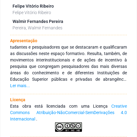
Felipe Vitório Ribeiro
Felipe Vitório Ribeiro
Walmir Fernandes Pereira
Pereira, Walmir Fernandes
Apresentação
tudantes e pesquisadores que se destacaram e qualificaram
as discussões neste espaço formativo. Resulta, também, de
movimentos interinstitucionais e de ações de incentivo à
pesquisa que congregam pesquisadores das mais diversas
áreas do conhecimento e de diferentes Instituições de
Educação Superior públicas e privadas de abrangência
nacional e internacional. Tem como objetivo integrar ações
Ler mais...
interinstitucionais nacionais e internacionais com redes de
pesquisa que tenham a finalidade de fomentar a formação
Licença
continuada dos profissionais da educação, por meio da
Esta obra está licenciada com uma Licença
Creative
produção e socialização de conhecimentos das diversas
Commons Atribuição-NãoComercial-SemDerivações 4.0
áreas do Saberes. Agradecemos aos autores pelo empenho,
Internacional
.
disponibilidade e dedicação para o desenvolvimento e
conclusão dessa obra. Esperamos também que esta obra
sirva de instrumento didático-pedagógico para estudantes,