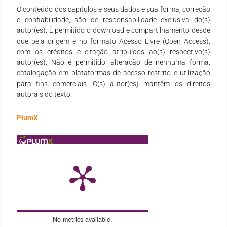
O conteúdo dos capítulos e seus dados e sua forma, correção
professores dos diversos níveis de ensino em seus trabalhos e
e confiabilidade, são de responsabilidade exclusiva do(s)
demais interessados pela temática.
autor(es). É permitido o download e compartilhamento desde
que pela origem e no formato Acesso Livre (Open Access),
com os créditos e citação atribuídos ao(s) respectivo(s)
autor(es). Não é permitido: alteração de nenhuma forma,
catalogação em plataformas de acesso restrito e utilização
para fins comerciais. O(s) autor(es) mantêm os direitos
autorais do texto.
PlumX
No metrics available.